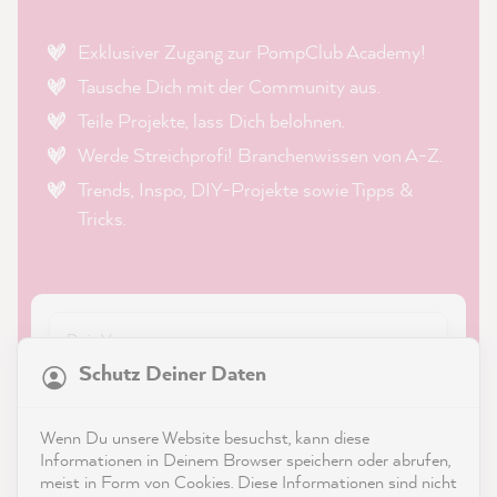
Exklusiver Zugang zur PompClub Academy!
Tausche Dich mit der Community aus.
Teile Projekte, lass Dich belohnen.
Werde Streichprofi! Branchenwissen von A-Z.
Trends, Inspo, DIY-Projekte sowie Tipps &
Tricks.
21.863
Bewertungen
Schutz Deiner Daten
4,9
rating
8.980
bewertungen
Wenn Du unsere Website besuchst, kann diese
reviews-io
Informationen in Deinem Browser speichern oder abrufen,
meist in Form von Cookies. Diese Informationen sind nicht