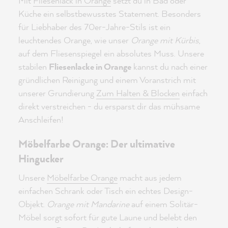
Mit
Fliesenlack in Orange
setzt du in Bad oder
Küche ein selbstbewusstes Statement. Besonders
für Liebhaber des 70er-Jahre-Stils ist ein
leuchtendes Orange, wie unser
Orange mit Kürbis
,
auf dem Fliesenspiegel ein absolutes Muss. Unsere
stabilen
Fliesenlacke in Orange
kannst du nach einer
gründlichen Reinigung und einem Voranstrich mit
unserer Grundierung
Zum Halten & Blocken
einfach
direkt verstreichen - du ersparst dir das mühsame
Anschleifen!
Möbelfarbe Orange: Der ultimative
Hingucker
Unsere
Möbelfarbe Orange
macht aus jedem
einfachen Schrank oder Tisch ein echtes Design-
Objekt.
Orange mit Mandarine
auf einem Solitär-
Möbel sorgt sofort für gute Laune und belebt den