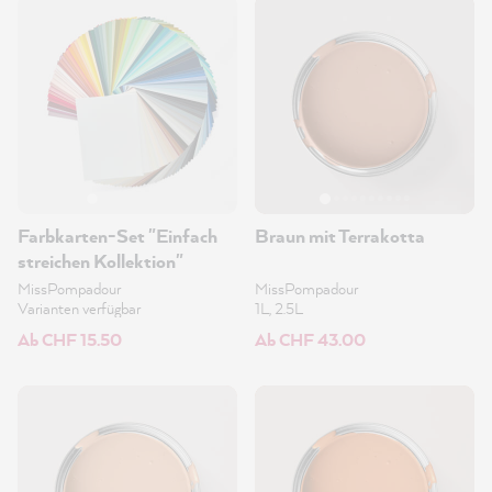
Farbkarten-Set "Einfach
Braun mit Terrakotta
streichen Kollektion"
MissPompadour
MissPompadour
Varianten verfügbar
1L, 2.5L
Ab CHF 15.50
Ab CHF 43.00