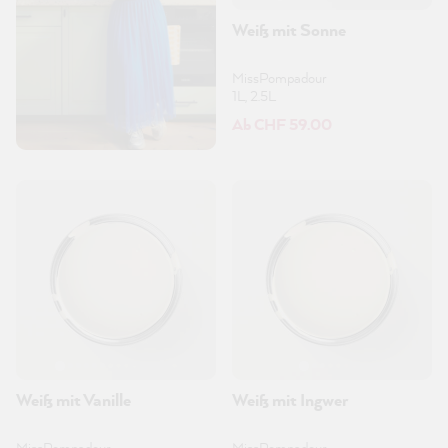
Weiß mit Sonne
MissPompadour
1L, 2.5L
Ab CHF 59.00
Weiß mit Vanille
Weiß mit Ingwer
MissPompadour
MissPompadour