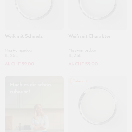
Weiß mit Schmelz
Weiß mit Charakter
MissPompadour
MissPompadour
1L, 2.5L
1L, 2.5L
Ab CHF 59.00
Ab CHF 59.00
Beliebt
Mach es dir schön
zuhause!