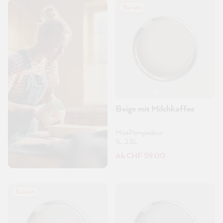
Beliebt
Beige mit Milchkaffee
MissPompadour
1L, 2.5L
Ab CHF 59.00
Beliebt