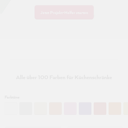
Jetzt Projekt-Helfer starten
Alle über 100 Farben für Küchenschränke
Filtern:
Farbtöne