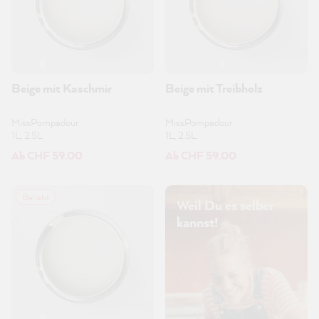
Beige mit Kaschmir
Beige mit Treibholz
MissPompadour
MissPompadour
1L, 2.5L
1L, 2.5L
Ab CHF 59.00
Ab CHF 59.00
Beliebt
Weil Du es selber
kannst!