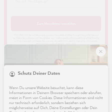
Zum Newsletter anmelden
*
Pflichtfeld · Mit der Anmeldung zu unserem Newsletter erhältst Du regelmäßig Informationen
zu Produkten, Aktionen und Neuigkeiten von MissPompadour. Die Anmeldung erfolgt freiwillig
und kann jederzeit und kostenfrei über den Abmeldelink in jeder E-Mail widerrufen werden.
Bitte beachte unsere
Datenschutzhinweise
.
21.817
Bewertungen
Schutz Deiner Daten
4,9
rating
8.963
bewertungen
Shop
Wenn Du unsere Website besuchst, kann diese
reviews-io
Informationen in Deinem Browser speichern oder abrufen,
Service
meist in Form von Cookies. Diese Informationen sind nicht
nur technisch erforderlich, sondern beziehen sich
möglicherweise auf Dich, Deine Einstellungen oder Dein
Kontakt