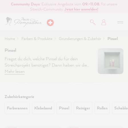
Community Days
: Exklusive Angebote vom
09.–11.08.
für unsere
inhalt springen
Streich-Community.
Jetzt hier anmelden!
Home
Farben & Produkte
Grundierungen & Zubehör
Pinsel
Pinsel
Fragst du dich, welche Pinsel du für dein
Streichprojekt benötigst? Dann haben wir die
Antwort für dich - verwende einfach einen
Mehr lesen
unserer Streichpinsel.
Ob breit, pink oder
nachhaltig - mit unseren Pinseln kannst du all
deine Projekte bestreiten.
Filtern:
Zubehörkategorie
Farbwannen
Klebeband
Pinsel
Reiniger
Rollen
Schablo