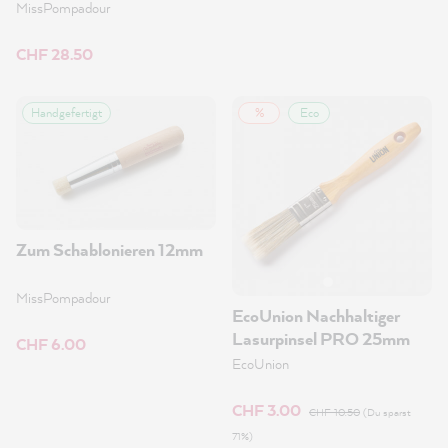
MissPompadour
CHF 28.50
Handgefertigt
%
Eco
Zum Schablonieren 12mm
MissPompadour
EcoUnion Nachhaltiger
Lasurpinsel PRO 25mm
CHF 6.00
EcoUnion
CHF 3.00
CHF 10.50
(Du sparst
71%)