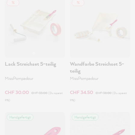
%
%
Lack Streichset 5-teilig
Wandfarbe Streichset 5-
teilig
MissPompadour
MissPompadour
CHF 30.00
CHF 34.50
CHF 33.00
(Du sparst
CHF 38.00
(Du sparst
9%)
9%)
Handgefertigt
Handgefertigt