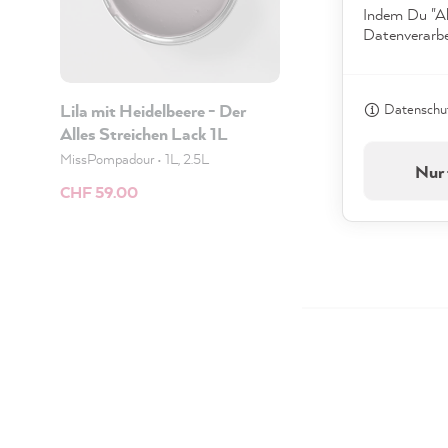
Indem Du "Akz
Datenverarbei
Datenschut
Lila mit Heidelbeere - Der
Alles Streichen Lack 1L
MissPompadour
•
1L, 2.5L
Nur 
CHF 59.00