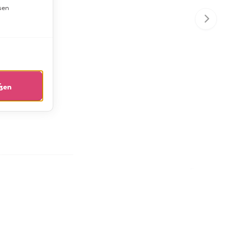
sen
eßen