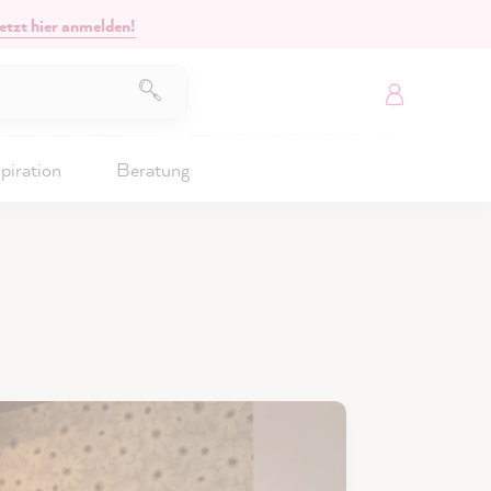
etzt hier anmelden!
piration
Beratung