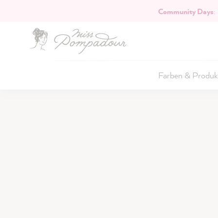
Community Days
:
Hauptinhalt springen
Farben & Produk