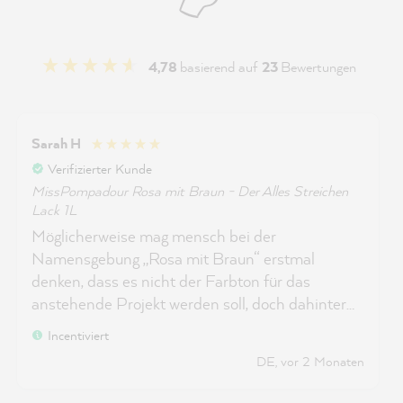
4,78
basierend auf
23
Bewertungen
Sarah H
Verifizierter Kunde
MissPompadour Rosa mit Braun - Der Alles Streichen
Lack 1L
Möglicherweise mag mensch bei der
Namensgebung „Rosa mit Braun“ erstmal
denken, dass es nicht der Farbton für das
anstehende Projekt werden soll, doch dahinter
verbirgt sich eine kleine Farbperle. Der Farbton
Incentiviert
kommt zu einem schönen Altrosa heraus, welcher
DE, vor 2 Monaten
sich ganz harmonisch mit dem Farbton „Pink mit
Pfingstrose“ ergänzt. Die Farbe lässt sich