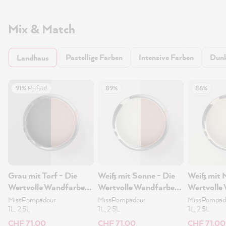
Mix & Match
Pastellige Farben
Intensive Farben
Dunk
Landhaus
91%
Perfekt!
89%
86%
Grau mit Torf - Die
Weiß mit Sonne - Die
Weiß mit 
Wertvolle Wandfarbe
Wertvolle Wandfarbe
Wertvolle
2.5L
2.5L
2.5L
MissPompadour
MissPompadour
MissPompad
1L, 2.5L
1L, 2.5L
1L, 2.5L
CHF 71.00
CHF 71.00
CHF 71.00