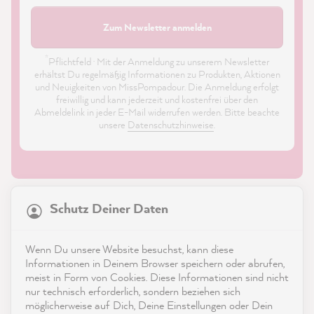
Zum Newsletter anmelden
*
Pflichtfeld · Mit der Anmeldung zu unserem Newsletter
erhältst Du regelmäßig Informationen zu Produkten, Aktionen
und Neuigkeiten von MissPompadour. Die Anmeldung erfolgt
freiwillig und kann jederzeit und kostenfrei über den
Abmeldelink in jeder E-Mail widerrufen werden. Bitte beachte
unsere
Datenschutzhinweise
.
21.874
Bewertungen
Schutz Deiner Daten
4,9
rating
8.985
bewertungen
Shop
Wenn Du unsere Website besuchst, kann diese
reviews-io
Informationen in Deinem Browser speichern oder abrufen,
Service
meist in Form von Cookies. Diese Informationen sind nicht
nur technisch erforderlich, sondern beziehen sich
möglicherweise auf Dich, Deine Einstellungen oder Dein
Kontakt