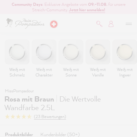
Community Days
: Exklusive Angebote vom
09.–11.08.
für unsere
inhalt springen
Streich-Community.
Jetzt hier anmelden!
Weiß mit
Weiß mit
Weiß mit
Weiß mit
Weiß mit
Schmelz
Charakter
Sonne
Vanille
Ingwer
MissPompadour
|
Rosa mit Braun
Die Wertvolle
Wandfarbe 2.5L
(23 Bewertungen)
Produktbilder
Kundenbilder (50+)