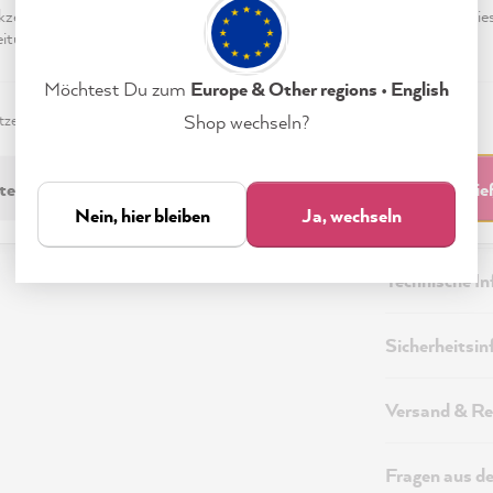
eptieren & Schließen" klickst, stimmst Du (jederzeit widerruflich) die
tungen freiwillig zu.
Möchtest Du zum
Europe & Other regions • English
zerklärung
Impressum
Einstellungen
Shop wechseln?
technisch Erforderliche
Akzeptieren & Schli
Nein, hier bleiben
Ja, wechseln
Beschreibung
Technische I
Sicherheitsi
Versand & Re
Fragen aus d