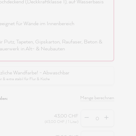
chdeckend (Deckkraftklasse 1), auf Wasserbasis
eignet für Wände im Innenbereich
r Putz, Tapeten, Gipskarton, Raufaser, Beton &
uerwerk in Alt- & Neubauten
zliche Wandfarbe! - Abwaschbar
 & extra stabil für Flur & Küche
Menge berechnen
len:
Anzahl
43,00 CHF
(43,00 CHF / 1 Liter)
Anzahl