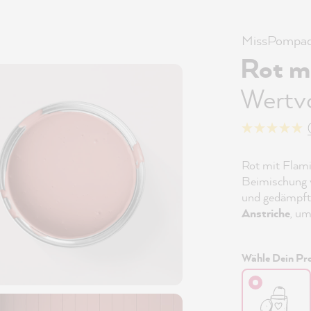
MissPompad
Rot m
Wertv
Rot mit Flami
Beimischung v
und gedämpft.
Anstriche
, um
Wähle Dein Pro