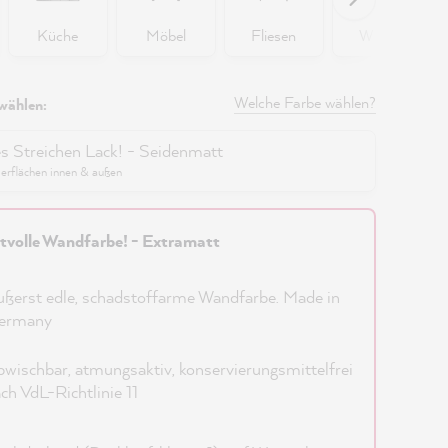
Küche
Möbel
Fliesen
Wände
Welche Farbe wählen?
wählen:
es Streichen Lack! - Seidenmatt
berflächen innen & außen
tvolle Wandfarbe! - Extramatt
ßerst edle, schadstoffarme Wandfarbe. Made in
ermany
wischbar, atmungsaktiv, konservierungsmittelfrei
ch VdL-Richtlinie 11