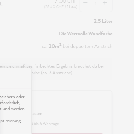
71,00 CHF
5L
(28,40 CHF / 1 Liter)
2.5 Liter
Die Wertvolle Wandfarbe
2
ca.
20m
bei doppeltem Anstrich
 ein gleichmäßiges, farbechtes Ergebnis brauchst du bei
n etwas mehr Farbe (ca. 3 Anstriche).
eichern oder
0 CHF
forderlich,
ät und werden
 MwSt. zzgl. Versandkosten
ptimierung
fügbar, Lieferzeit: 3 bis 6 Werktage