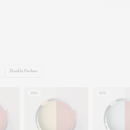
n
Dunkle Farben
89%
87%