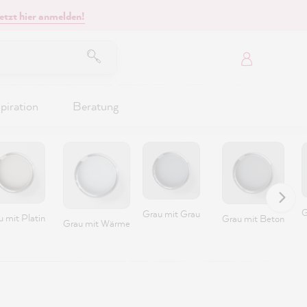
etzt hier anmelden!
piration
Beratung
G
Grau mit Grau
 mit Platin
Grau mit Beton
Grau mit Wärme