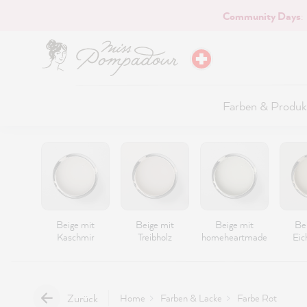
Community Days
:
Hauptinhalt springen
Farben & Produk
Beige mit
Beige mit
Beige mit
Be
Kaschmir
Treibholz
homeheartmade
Eic
Zurück
Home
Farben & Lacke
Farbe Rot