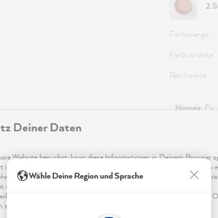
2.
Farbmenge
Farbvariante
Reichweite
Hinweis
: Für
diesem Farbto
tz Deiner Daten
re Website besuchst, kann diese Informationen in Deinem Browser sp
71,0
t in Form von Cookies. Diese Informationen sind nicht nur technisch er
Wähle Deine Region und Sprache
ehen sich möglicherweise auf Dich, Deine Einstellungen oder Dein Ger
Preise inkl.
t die Website wie erwartet funktioniert und um mittels den in der
rklärung genannten Dienste Deine Nutzung der Webseite für deren O
Sofort ver
n sowie Werbung zu betreiben und zu personalisieren.