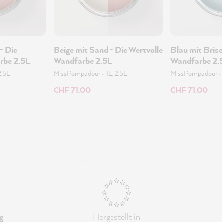
- Die
Beige mit Sand - Die Wertvolle
Blau mit Brise
rbe 2.5L
Wandfarbe 2.5L
Wandfarbe 2.
2.5L
MissPompadour
•
1L, 2.5L
MissPompadour
CHF 71.00
CHF 71.00
g
Hergestellt in