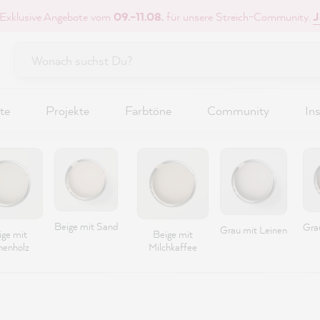
 Exklusive Angebote vom
09.–11.08.
für unsere Streich-Community.
J
te
Projekte
Farbtöne
Community
Ins
Beige mit Sand
Grau
Grau mit Leinen
ige mit
Beige mit
henholz
Milchkaffee