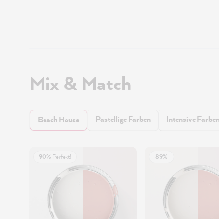
Mix & Match
Pastellige Farben
Intensive Farbe
Beach House
90%
Perfekt!
89%