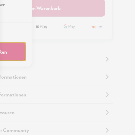
sen
In den Warenkorb
eßen
nformationen
nformationen
touren
er Community