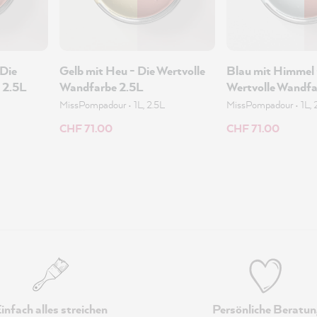
 Die
Gelb mit Heu - Die Wertvolle
Blau mit Himmel 
 2.5L
Wandfarbe 2.5L
Wertvolle Wandfa
MissPompadour
•
1L, 2.5L
MissPompadour
•
1L, 
CHF 71.00
CHF 71.00
infach alles streichen
Persönliche Beratun