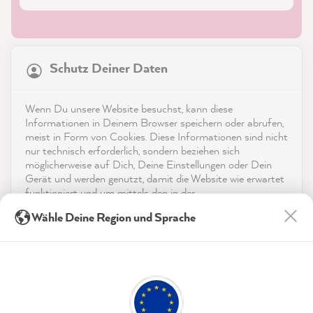
21.818
Bewertungen
Schutz Deiner Daten
4,9
rating
8.963
bewertungen
Shop
Wenn Du unsere Website besuchst, kann diese
reviews-io
Informationen in Deinem Browser speichern oder abrufen,
Service
meist in Form von Cookies. Diese Informationen sind nicht
nur technisch erforderlich, sondern beziehen sich
möglicherweise auf Dich, Deine Einstellungen oder Dein
Kontakt
Gerät und werden genutzt, damit die Website wie erwartet
funktioniert und um mittels den in der
App herunterladen
Datenschutzerklärung genannten Dienste Deine Nutzung
Anonym
Wähle Deine Region und Sprache
der Webseite für deren Optimierung zu analysieren sowie
Verifizierter Kunde
Werbung zu betreiben und zu personalisieren.
Auszeichnungen
Die Farbkarten eignen sich hervorragend, um
einen ersten Eindruck zu bekommen, wie die
Indem Du "Akzeptieren & Schließen" klickst, stimmst Du
Twitter
Social Media
Farbe im eigenen Zuhause wirkt.
(jederzeit widerruflich) diesen Datenverarbeitungen
Facebook
freiwillig zu.
Hilfreich
?
Ja
Teilen
6.8.2026