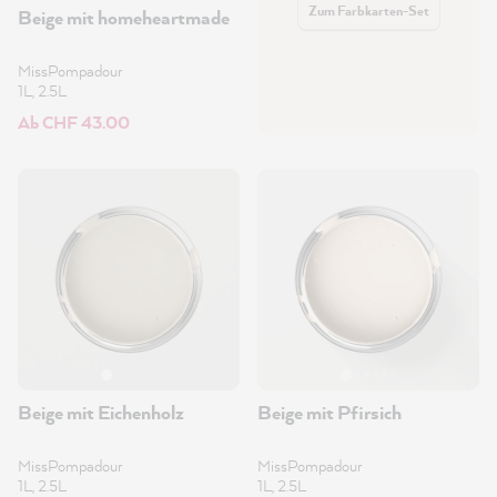
Zum Farbkarten-Set
Beige mit homeheartmade
MissPompadour
1L, 2.5L
Ab CHF 43.00
Beige mit Eichenholz
Beige mit Pfirsich
MissPompadour
MissPompadour
1L, 2.5L
1L, 2.5L