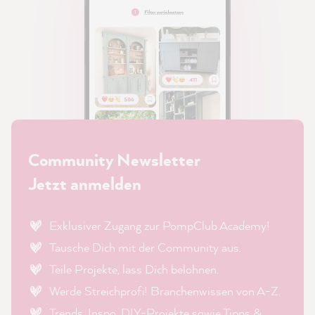
Community Newsletter
Jetzt anmelden
Exklusiver Zugang zur PompClub Academy!
Tausche Dich mit der Community aus.
Teile Projekte, lass Dich belohnen.
Werde Streichprofi! Branchenwissen von A-Z.
Trends, Inspo, DIY-Projekte sowie Tipps &