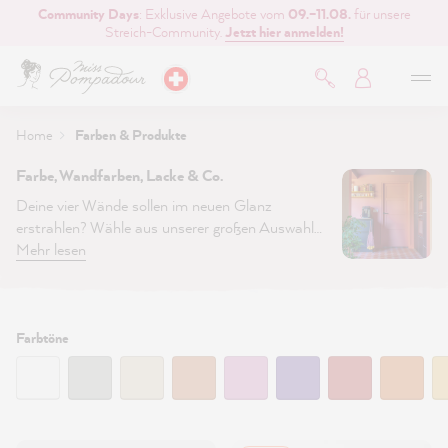
Community Days
: Exklusive Angebote vom
09.–11.08.
für unsere
inhalt springen
Streich-Community.
Jetzt hier anmelden!
Home
Farben & Produkte
Farbe, Wandfarben, Lacke & Co.
Deine vier Wände sollen im neuen Glanz
erstrahlen? Wähle aus unserer großen Auswahl
nachhaltiger Wandarben und Lacken. Bestelle
Mehr lesen
jetzt deine hochwertige Lieblingsfarbe im Shop
und starte dein nächstes
DIY Projekt
.
Erfahre
mehr über unser Farbsortiment >
Filtern:
Farbtöne