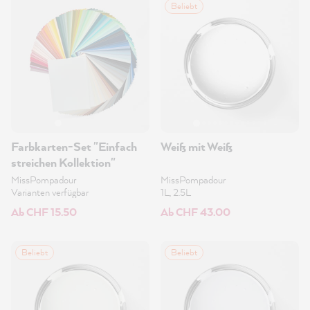
Beliebt
Farbkarten-Set "Einfach
Weiß mit Weiß
streichen Kollektion"
MissPompadour
MissPompadour
Varianten verfügbar
1L, 2.5L
Ab CHF 15.50
Ab CHF 43.00
Beliebt
Beliebt