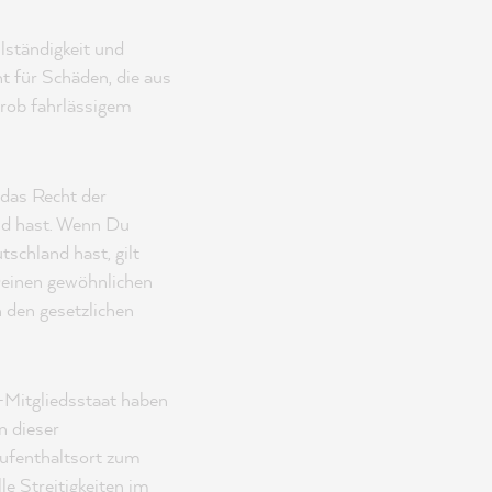
llständigkeit und
t für Schäden, die aus
grob fahrlässigem
das Recht der
nd hast. Wenn Du
schland hast, gilt
Deinen gewöhnlichen
 den gesetzlichen
-Mitgliedsstaat haben
n dieser
Aufenthaltsort zum
le Streitigkeiten im