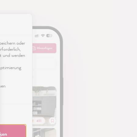
eichern oder
forderlich,
ät und werden
ptimierung
sen
eßen