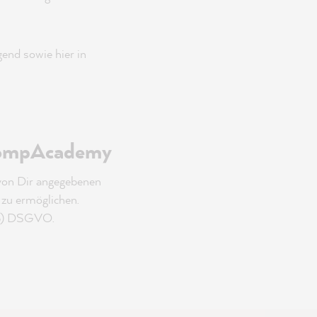
end sowie hier in
 PompAcademy
von Dir angegebenen
zu ermöglichen.
. b) DSGVO.