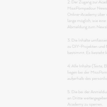
2. Der Zugang zur Acad
MissPompadour Newslett
Online-Academy über ei
lange möglich, wie ein
Abmeldung zum Newsle
3. Die Inhalte umfassen
zu DIY-Projekten und M
bestimmt. Es besteht k
4. Alle Inhalte (Texte,
liegen bei der MissPom
außerhalb des persönlic
5. Die bei der Anmeld
an Dritte weitergegebe
Academy zu sperren.