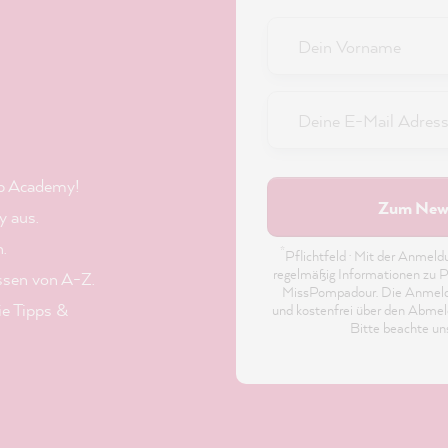
b Academy!
Zum News
 aus.
n.
*
Pflichtfeld · Mit der Anmel
regelmäßig Informationen zu P
ssen von A-Z.
MissPompadour. Die Anmeldung
ie Tipps &
und kostenfrei über den Abmeld
Bitte beachte u