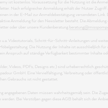
emy ist kostenlos. Voraussetzung für die Nutzung ist die Anm
er. Nach erfolgreicher Anmeldung erhält der Nutzer Zugriff a
nen in der E-Mail zur Anmeldebestätigung versendeten Link. De
e aktive Anmeldung für den Newsletter besteht. Die Abmeldung e
tter oder über unsere Kundenberatung
beratung@misspompa
 u.a. Videotutorials, Schritt-für-Schritt-Anleitungen und weit
öbelgestaltung. Die Nutzung der Inhalte ist ausschließlich für
ein Anspruch auf ständige Verfügbarkeit bestimmter Inhalte od
 Bilder, Videos, PDFs, Designs etc.) sind urheberrechtlich gesch
padour GmbH. Eine Vervielfältigung, Verbreitung oder öffentli
hen Gebrauchs ist nicht gestattet.
ung angegebenen Daten müssen wahrheitsgemäß sein. Die Zugan
n werden. Bei Verstößen gegen diese AGB behält sich der Anbie