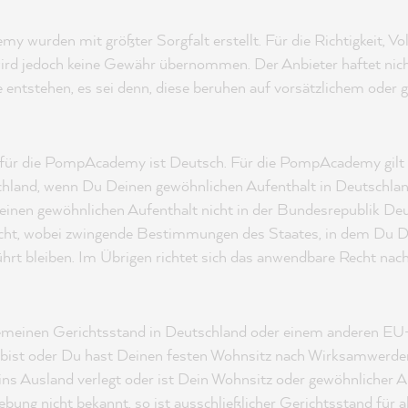
emy wurden mit größter Sorgfalt erstellt. Für die Richtigkeit, Vo
 wird jedoch keine Gewähr übernommen. Der Anbieter haftet nich
 entstehen, es sei denn, diese beruhen auf vorsätzlichem oder 
e für die PompAcademy ist Deutsch. Für die PompAcademy gilt 
hland, wenn Du Deinen gewöhnlichen Aufenthalt in Deutschla
einen gewöhnlichen Aufenthalt nicht in der Bundesrepublik Deut
echt, wobei zwingende Bestimmungen des Staates, in dem Du 
hrt bleiben. Im Übrigen richtet sich das anwendbare Recht nach
gemeinen Gerichtsstand in Deutschland oder einem anderen EU
 bist oder Du hast Deinen festen Wohnsitz nach Wirksamwerde
s Ausland verlegt oder ist Dein Wohnsitz oder gewöhnlicher 
bung nicht bekannt, so ist ausschließlicher Gerichtsstand für al