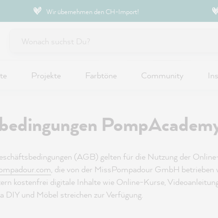
Wir übernehmen den CH-Import!
te
Projekte
Farbtöne
Community
Ins
ebedingungen PompAcadem
Geschäftsbedingungen (AGB) gelten für die Nutzung der Onlin
pompadour.com
, die von der MissPompadour GmbH betrieben 
zern kostenfrei digitale Inhalte wie Online-Kurse, Videoanleitun
 DIY und Möbel streichen zur Verfügung.