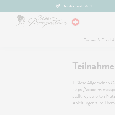
Hauptinhalt springen
Bezahlen mit TWINT
Farben & Produk
Teilnahm
1. Diese Allgemeinen 
https://academy.miss
stellt registrierten Nut
Anleitungen zum Thema