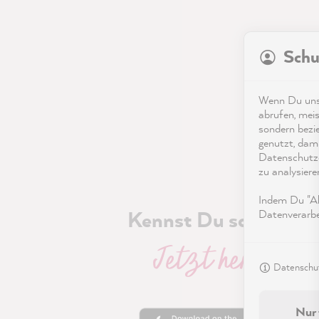
Schu
Wenn Du unse
abrufen, meis
sondern bezi
genutzt, dami
Datenschutze
zu analysiere
Indem Du "Akz
Kennst Du schon uns
Datenverarbei
Jetzt herunter
Datenschut
Nur 