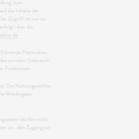
eldung zum
uf die Inhalte der
r Zugriff ist nur so
rfolgt über die
dour.de
erführende Materialien
 den privaten Gebrauch
er Funktionen.
ützt. Die Nutzungsrechte
che Wiedergabe
gsdaten dürfen nicht
ter vor, den Zugang zur