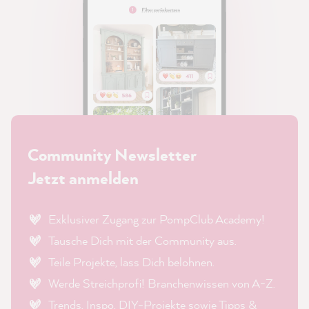
Community Newsletter
Jetzt anmelden
Exklusiver Zugang zur PompClub Academy!
Tausche Dich mit der Community aus.
Teile Projekte, lass Dich belohnen.
Werde Streichprofi! Branchenwissen von A-Z.
Trends, Inspo, DIY-Projekte sowie Tipps &