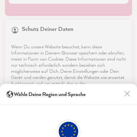
21.831
Bewertungen
Schutz Deiner Daten
4,9
rating
8.967
bewertungen
Shop
Wenn Du unsere Website besuchst, kann diese
reviews-io
Informationen in Deinem Browser speichern oder abrufen,
Service
meist in Form von Cookies. Diese Informationen sind nicht
nur technisch erforderlich, sondern beziehen sich
möglicherweise auf Dich, Deine Einstellungen oder Dein
Kontakt
Gerät und werden genutzt, damit die Website wie erwartet
funktioniert und um mittels den in der
App herunterladen
Datenschutzerklärung genannten Dienste Deine Nutzung
Anonym
Wähle Deine Region und Sprache
der Webseite für deren Optimierung zu analysieren sowie
Verifizierter Kunde
Twitter
Werbung zu betreiben und zu personalisieren.
Auszeichnungen
Super schnelle Lieferung
Facebook
Indem Du "Akzeptieren & Schließen" klickst, stimmst Du
Hilfreich
?
Ja
Teilen
6.8.2026
Social Media
(jederzeit widerruflich) diesen Datenverarbeitungen
freiwillig zu.