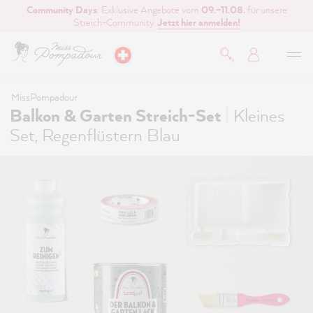
Community Days
: Exklusive Angebote vom
09.–11.08.
für unsere
inhalt springen
Streich-Community.
Jetzt hier anmelden!
MissPompadour
|
Balkon & Garten Streich-Set
Kleines
Set, Regenflüstern Blau