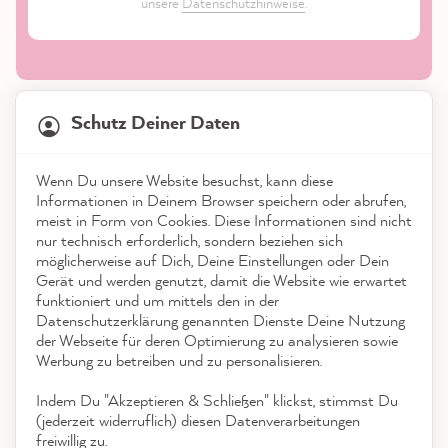
unsere
Datenschutzhinweise
.
21.923
Bewertungen
Schutz Deiner Daten
4,9
rating
9.003
bewertungen
Shop
Wenn Du unsere Website besuchst, kann diese
reviews-io
Informationen in Deinem Browser speichern oder abrufen,
Service
meist in Form von Cookies. Diese Informationen sind nicht
nur technisch erforderlich, sondern beziehen sich
möglicherweise auf Dich, Deine Einstellungen oder Dein
Kontakt
Gerät und werden genutzt, damit die Website wie erwartet
funktioniert und um mittels den in der
App herunterladen
Datenschutzerklärung genannten Dienste Deine Nutzung
Anonym
der Webseite für deren Optimierung zu analysieren sowie
Verifizierter Kunde
Werbung zu betreiben und zu personalisieren.
Auszeichnungen
Ich habe das Starterset bestellt. Bin
beeindruckt alles dabei. Nun kann es
Indem Du "Akzeptieren & Schließen" klickst, stimmst Du
Social Media
losgehen, wir wollen unsere Küche
(jederzeit widerruflich) diesen Datenverarbeitungen
Twitter
verschönern.
freiwillig zu.