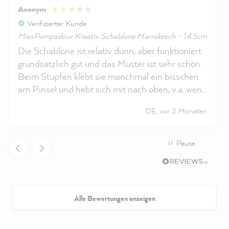
Anonym
Verifizierter Kunde
MissPompadour Kreativ Schablone Marrakesch - 14.5cm
Die Schablone ist relativ dünn, aber funktioniert
grundsätzlich gut und das Muster ist sehr schön.
Beim Stupfen klebt sie manchmal ein bisschen
am Pinsel und hebt sich mit nach oben, v.a. wenn
man schon längere Zeit schabloniert. Auch das
DE, vor 2 Monaten
Reinigen funktioniert dann nicht mehr, da der
Lack nach einiger Zeit an der Schablone klebt.
Ich denke, man kann sie aber trotz Lack noch
Pause
weiterhin gut nutzen.
Alle Bewertungen anzeigen