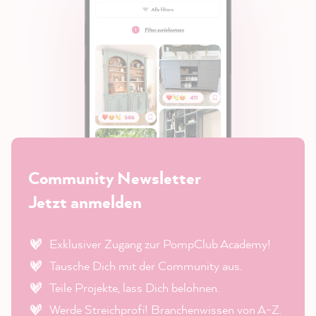
Community Newsletter
Jetzt anmelden
Exklusiver Zugang zur PompClub Academy!
Tausche Dich mit der Community aus.
Teile Projekte, lass Dich belohnen.
Werde Streichprofi! Branchenwissen von A-Z.