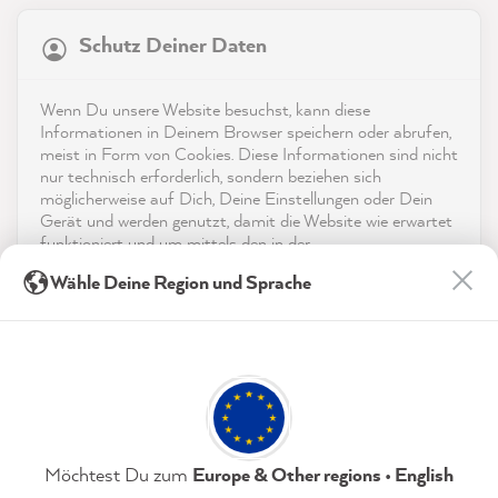
Schutz Deiner Daten
4,9
rating
8.991
bewertungen
Shop
Wenn Du unsere Website besuchst, kann diese
reviews-io
Informationen in Deinem Browser speichern oder abrufen,
Service
meist in Form von Cookies. Diese Informationen sind nicht
nur technisch erforderlich, sondern beziehen sich
möglicherweise auf Dich, Deine Einstellungen oder Dein
Kontakt
Gerät und werden genutzt, damit die Website wie erwartet
funktioniert und um mittels den in der
App herunterladen
Datenschutzerklärung genannten Dienste Deine Nutzung
Anne L
Wähle Deine Region und Sprache
der Webseite für deren Optimierung zu analysieren sowie
Verifizierter Kunde
Werbung zu betreiben und zu personalisieren.
Auszeichnungen
Die Farbauswahl ist einfach großartig. Die
Vorher -Nachherbilder zeigen sehr
Indem Du "Akzeptieren & Schließen" klickst, stimmst Du
Social Media
überzeugend, was man alles in den eigenen
(jederzeit widerruflich) diesen Datenverarbeitungen
4 Wänden ändern könnte. Qualität der
freiwillig zu.
Farben halte ich auch für sehr gut. Lediglich
Twitter
beim Preis gibt es Abstriche.
Facebook
Datenschutzerklärung
Impressum
Einstellungen
Möchtest Du zum
Europe & Other regions • English
Hilfreich
?
Ja
Teilen
8.8.2026