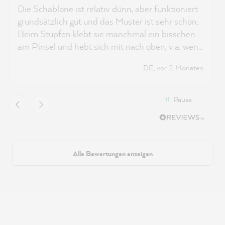
Die Schablone ist relativ dünn, aber funktioniert
grundsätzlich gut und das Muster ist sehr schön.
Beim Stupfen klebt sie manchmal ein bisschen
am Pinsel und hebt sich mit nach oben, v.a. wenn
man schon längere Zeit schabloniert. Auch das
DE, vor 2 Monaten
Reinigen funktioniert dann nicht mehr, da der
Lack nach einiger Zeit an der Schablone klebt.
Ich denke, man kann sie aber trotz Lack noch
Pause
weiterhin gut nutzen.
Alle Bewertungen anzeigen