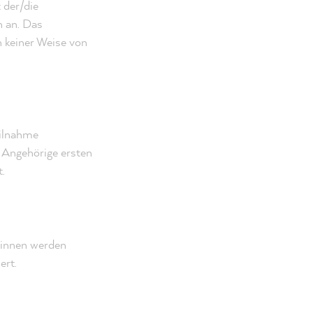
 der/die
n an. Das
n keiner Weise von
eilnahme
 Angehörige ersten
.
:innen werden
ert.