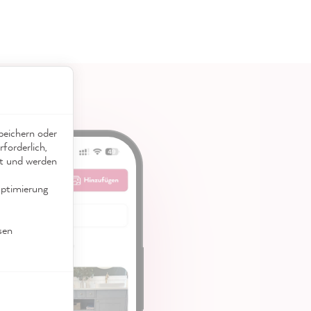
eichern oder
forderlich,
ät und werden
ptimierung
sen