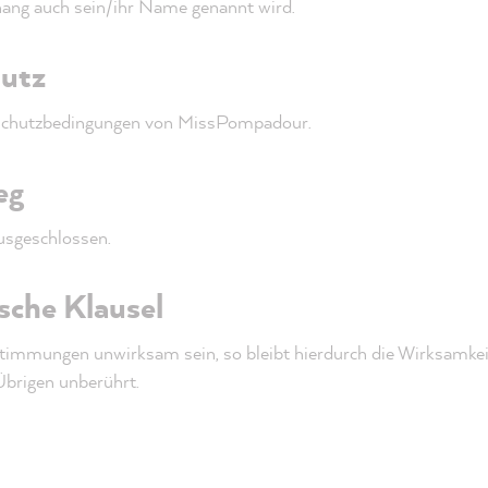
g auch sein/ihr Name genannt wird.
hutz
nschutzbedingungen von MissPompadour.
eg
usgeschlossen.
ische Klausel
stimmungen unwirksam sein, so bleibt hierdurch die Wirksamkeit
rigen unberührt.