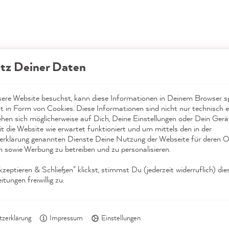
tz Deiner Daten
re Website besuchst, kann diese Informationen in Deinem Browser sp
t in Form von Cookies. Diese Informationen sind nicht nur technisch er
ehen sich möglicherweise auf Dich, Deine Einstellungen oder Dein Ger
t die Website wie erwartet funktioniert und um mittels den in der
rklärung genannten Dienste Deine Nutzung der Webseite für deren O
n sowie Werbung zu betreiben und zu personalisieren.
eptieren & Schließen" klickst, stimmst Du (jederzeit widerruflich) die
tungen freiwillig zu.
ere App?
zerklärung
Impressum
Einstellungen