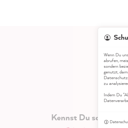
Schu
Wenn Du unse
abrufen, meis
sondern bezi
genutzt, dami
Datenschutze
zu analysiere
Indem Du "Akz
Datenverarbei
Kennst Du schon uns
Datenschut