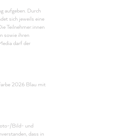
ng aufgeben. Durch
et sich jeweils eine
ie Teilnehmer:innen
n sowie ihren
Media darf der
farbe 2026 Blau mit
Foto-/Bild- und
nverstanden, dass in