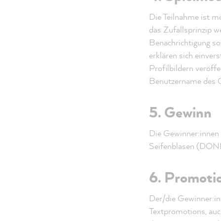
Die Teilnahme ist m
das Zufallsprinzip w
Benachrichtigung so
erklären sich einve
Profilbildern veröff
Benutzername des G
5. Gewinn
Die Gewinner:innen
Seifenblasen (DONK
6. Promoti
Der/die Gewinner:in
Textpromotions, auch