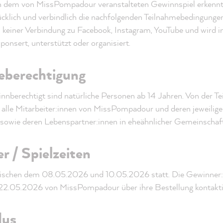
n dem von MissPompadour veranstalteten Gewinnspiel erkennt
ücklich und verbindlich die nachfolgenden Teilnahmebedingunge
 keiner Verbindung zu Facebook, Instagram, YouTube und wird i
onsert, unterstützt oder organisiert.
eberechtigung
nnberechtigt sind natürliche Personen ab 14 Jahren. Von der T
 alle Mitarbeiter:innen von MissPompadour und deren jeweilige
sowie deren Lebenspartner:innen in eheähnlicher Gemeinschaft
r / Spielzeiten
zwischen dem 08.05.2026 und 10.05.2026 statt. Die Gewinner
22.05.2026 von MissPompadour über ihre Bestellung kontakti
dus