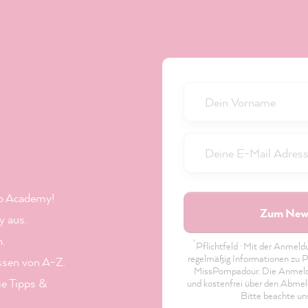
b Academy!
Zum News
 aus.
n.
*
Pflichtfeld · Mit der Anmel
regelmäßig Informationen zu P
ssen von A-Z.
MissPompadour. Die Anmeldung
ie Tipps &
und kostenfrei über den Abmeld
Bitte beachte u