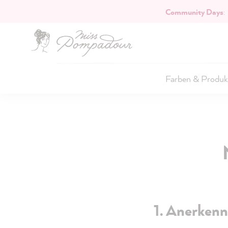
Community Days
:
Hauptinhalt springen
Farben & Produk
1. Anerken