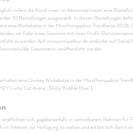
öglich, indem die Kund:innen im Aktionszeitraum eine Bestellu
erden 10 Bestellungen ausgewählt. In diesen Bestellungen befind
wie eine Winkekatze in der MissPompadour Trendfarbe 2026. D
rstanden, im Falle eines Gewinns mit ihren Profil-Benutzername
entlicht zu werden. Auf misspompadour.de und/oder auf Social 
ewinners/der Gewinnerin veröffentlicht werden.
 erhalten eine Donkey Winkekatze in der MissPompadour Trend
EY Lucky Cat Avara, „Shiny Bubble Blue“).
on
 verpflichtet sich, gegebenenfalls in vertretbarem Rahmen für 
 im Internet, zur Verfügung zu stehen und erklärt sich damit ei