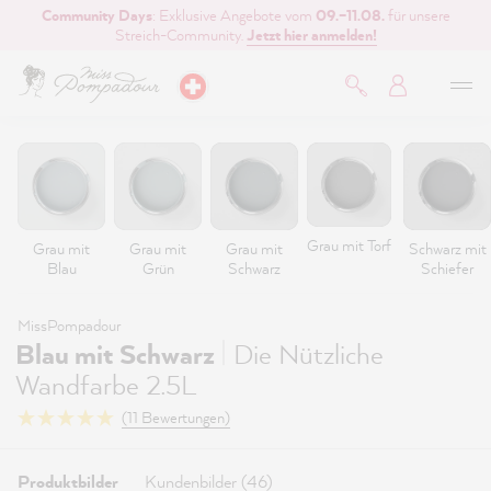
Community Days
: Exklusive Angebote vom
09.–11.08.
für unsere
inhalt springen
Streich-Community.
Jetzt hier anmelden!
Grau mit Torf
Grau mit
Grau mit
Grau mit
Schwarz mit
Blau
Grün
Schwarz
Schiefer
MissPompadour
|
Blau mit Schwarz
Die Nützliche
Wandfarbe 2.5L
(11 Bewertungen)
Produktbilder
Kundenbilder (46)