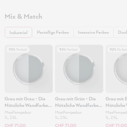
Mix & Match
Pastellige Farben
Intensive Farben
Dunk
Industrial
93%
Perfekt!
93%
Perfekt!
92%
Perfekt
Grau mit Grau - Die
Grau mit Grün - Die
Grau mit 
Nützliche Wandfarbe
Nützliche Wandfarbe
Nützliche
2.5L
2.5L
2.5L
MissPompadour
MissPompadour
MissPompad
1L, 2.5L
1L, 2.5L
1L, 2.5L
CHF 71.00
CHF 71.00
CHF 71.00