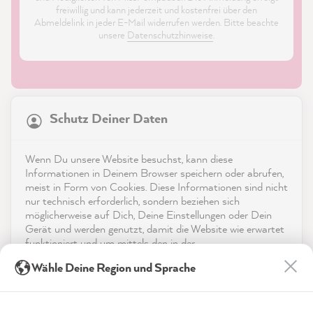
freiwillig und kann jederzeit und kostenfrei über den
Abmeldelink in jeder E-Mail widerrufen werden. Bitte beachte
unsere
Datenschutzhinweise
.
21.835
Bewertungen
Schutz Deiner Daten
4,9
rating
8.972
bewertungen
Shop
Wenn Du unsere Website besuchst, kann diese
reviews-io
Informationen in Deinem Browser speichern oder abrufen,
Service
meist in Form von Cookies. Diese Informationen sind nicht
nur technisch erforderlich, sondern beziehen sich
möglicherweise auf Dich, Deine Einstellungen oder Dein
Kontakt
Gerät und werden genutzt, damit die Website wie erwartet
funktioniert und um mittels den in der
App herunterladen
Datenschutzerklärung genannten Dienste Deine Nutzung
Sophie J
Wähle Deine Region und Sprache
der Webseite für deren Optimierung zu analysieren sowie
Verifizierter Kunde
Werbung zu betreiben und zu personalisieren.
Auszeichnungen
Zum Versiegeln - MissPompadour Versiegelung
Kaum sichtbar, das tolle matte Flair der
Indem Du "Akzeptieren & Schließen" klickst, stimmst Du