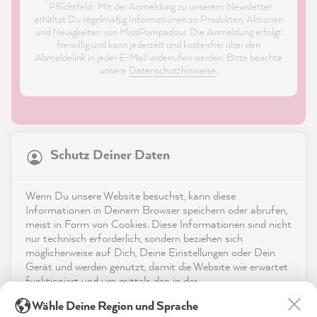
*
Pflichtfeld · Mit der Anmeldung zu unserem Newsletter
erhältst Du regelmäßig Informationen zu Produkten, Aktionen
und Neuigkeiten von MissPompadour. Die Anmeldung erfolgt
freiwillig und kann jederzeit und kostenfrei über den
Abmeldelink in jeder E-Mail widerrufen werden. Bitte beachte
unsere
Datenschutzhinweise
.
21.831
Bewertungen
Schutz Deiner Daten
4,9
rating
8.967
bewertungen
Shop
Wenn Du unsere Website besuchst, kann diese
reviews-io
Informationen in Deinem Browser speichern oder abrufen,
Service
meist in Form von Cookies. Diese Informationen sind nicht
nur technisch erforderlich, sondern beziehen sich
möglicherweise auf Dich, Deine Einstellungen oder Dein
Kontakt
Gerät und werden genutzt, damit die Website wie erwartet
funktioniert und um mittels den in der
App herunterladen
Datenschutzerklärung genannten Dienste Deine Nutzung
Anonym
Wähle Deine Region und Sprache
der Webseite für deren Optimierung zu analysieren sowie
Verifizierter Kunde