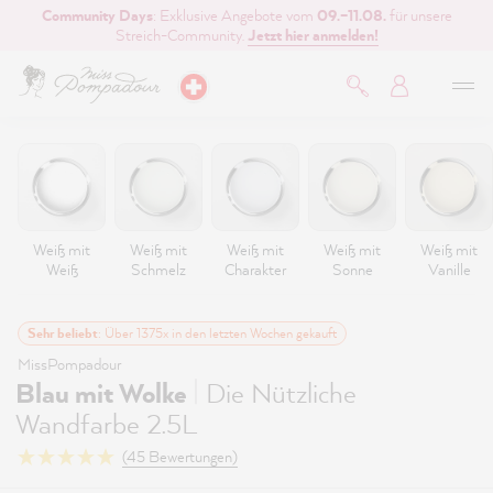
Community Days
: Exklusive Angebote vom
09.–11.08.
für unsere
inhalt springen
Streich-Community.
Jetzt hier anmelden!
Weiß mit
Weiß mit
Weiß mit
Weiß mit
Weiß mit
Weiß
Schmelz
Charakter
Sonne
Vanille
Sehr beliebt
: Über 1375x in den letzten Wochen gekauft
MissPompadour
|
Blau mit Wolke
Die Nützliche
Wandfarbe 2.5L
(45 Bewertungen)