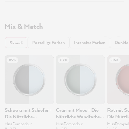
Mix & Match
Pastellige Farben
Intensive Farben
Dunkle
Skandi
89%
87%
86%
Schwarz mit Schiefer -
Grün mit Moos - Die
Rot mit S
Die Nützliche
Nützliche Wandfarbe
Die Nützli
Wandfarbe 2.5L
2.5L
Wandfarb
MissPompadour
MissPompadour
MissPompad
1L, 2.5L
1L, 2.5L
1L, 2.5L