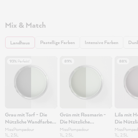
Mix & Match
Pastellige Farben
Intensive Farben
Dunk
Landhaus
93%
Perfekt!
89%
88%
Grau mit Torf - Die
Grün mit Rosmarin -
Lila mit H
Nützliche Wandfarbe
Die Nützliche
Die Nützli
1L
Wandfarbe 1L
Wandfarb
MissPompadour
MissPompadour
MissPompad
1L, 2.5L
1L, 2.5L
1L, 2.5L