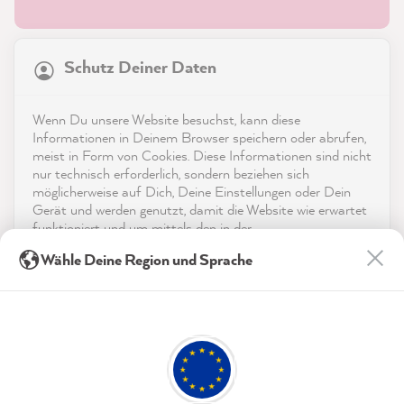
21.923
Bewertungen
Schutz Deiner Daten
4,9
rating
9.003
bewertungen
Shop
Wenn Du unsere Website besuchst, kann diese
reviews-io
Informationen in Deinem Browser speichern oder abrufen,
Service
meist in Form von Cookies. Diese Informationen sind nicht
nur technisch erforderlich, sondern beziehen sich
möglicherweise auf Dich, Deine Einstellungen oder Dein
Kontakt
Gerät und werden genutzt, damit die Website wie erwartet
funktioniert und um mittels den in der
App herunterladen
Datenschutzerklärung genannten Dienste Deine Nutzung
Anonym
Wähle Deine Region und Sprache
der Webseite für deren Optimierung zu analysieren sowie
Verifizierter Kunde
Werbung zu betreiben und zu personalisieren.
Auszeichnungen
Ich habe das Starterset bestellt. Bin
beeindruckt alles dabei. Nun kann es
Indem Du "Akzeptieren & Schließen" klickst, stimmst Du
Social Media
losgehen, wir wollen unsere Küche
(jederzeit widerruflich) diesen Datenverarbeitungen
Twitter
verschönern.
freiwillig zu.
Facebook
Hilfreich
?
Ja
Teilen
9.8.2026