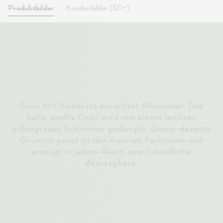
Produktbilder
Kundenbilder (50+)
Grün mit Salbei ist ein echter Allrounder. Das
helle, sanfte Grün wird mit einem leichten
silbergrauen Schimmer gedämpft. Dieser dezente
Grünton passt zu den meisten Farbtönen und
erzeugt in jedem Raum eine freundliche
Atmosphäre.