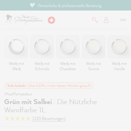
Bezahlen mit TWINT
inhalt springen
Weiß mit
Weiß mit
Weiß mit
Weiß mit
Weiß mit
Weiß
Schmelz
Charakter
Sonne
Vanille
Sehr beliebt
: Über 6239x in den letzten Wochen gekauft
MissPompadour
|
Grün mit Salbei
Die Nützliche
Wandfarbe 1L
(233 Bewertungen)