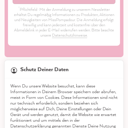
*
Pflichtfeld · Mit der Anmeldung zu unserem Newsletter
erhältst Du regelmäßig Informationen zu Produkten, Aktionen
und Neuigkeiten von MissPompadour. Die Anmeldung erfolgt
freiwillig und kann jederzeit und kostenfrei über den
Abmeldelink in jeder E-Mail widerrufen werden. Bitte beachte
unsere
Datenschutzhinweise
.
21.845
Bewertungen
Schutz Deiner Daten
4,9
rating
8.976
bewertungen
Shop
Wenn Du unsere Website besuchst, kann diese
reviews-io
Informationen in Deinem Browser speichern oder abrufen,
Service
meist in Form von Cookies. Diese Informationen sind nicht
nur technisch erforderlich, sondern beziehen sich
möglicherweise auf Dich, Deine Einstellungen oder Dein
Kontakt
Gerät und werden genutzt, damit die Website wie erwartet
funktioniert und um mittels den in der
App herunterladen
Datenschutzerklärung genannten Dienste Deine Nutzung
Anonym