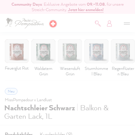
Community Days
: Exklusive Angebote vom
09.–11.08.
für unsere
inhalt springen
Streich-Community.
Jetzt hier anmelden!
Feuerglut Rot
Waldatem
Wiesenduft
Sturmhimme
Regenflüster
Grün
Grün
l Blau
n Blau
Neu
MissPompadour x Landlust
|
Nachtschleier Schwarz
Balkon &
Garten Lack, 1L
Produktbilder
Kundenbilder (9)