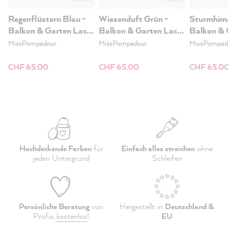
Regenflüstern Blau -
Wiesenduft Grün -
Sturmhimm
Balkon & Garten Lack,
Balkon & Garten Lack,
Balkon & 
1L
1L
1L
MissPompadour
MissPompadour
MissPompad
CHF 65.00
CHF 65.00
CHF 65.0
Hochdeckende Farben
für
Einfach alles streichen
ohne
jeden Untergrund
Schleifen
Persönliche Beratung
von
Hergestellt in
Deutschland &
Profis,
kostenlos
!
EU