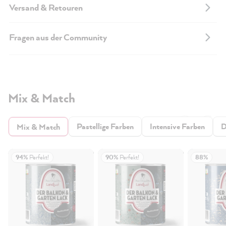
Versand & Retouren
Fragen aus der Community
Mix & Match
Pastellige Farben
Intensive Farben
D
Mix & Match
94%
Perfekt!
90%
Perfekt!
88%