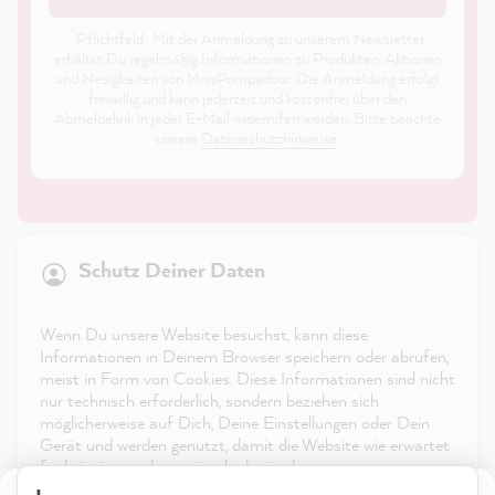
*
Pflichtfeld · Mit der Anmeldung zu unserem Newsletter
erhältst Du regelmäßig Informationen zu Produkten, Aktionen
und Neuigkeiten von MissPompadour. Die Anmeldung erfolgt
freiwillig und kann jederzeit und kostenfrei über den
Abmeldelink in jeder E-Mail widerrufen werden. Bitte beachte
unsere
Datenschutzhinweise
.
21.903
Bewertungen
Schutz Deiner Daten
4,9
rating
8.993
bewertungen
Shop
Wenn Du unsere Website besuchst, kann diese
reviews-io
Informationen in Deinem Browser speichern oder abrufen,
Service
meist in Form von Cookies. Diese Informationen sind nicht
nur technisch erforderlich, sondern beziehen sich
möglicherweise auf Dich, Deine Einstellungen oder Dein
Kontakt
Gerät und werden genutzt, damit die Website wie erwartet
funktioniert und um mittels den in der
App herunterladen
Datenschutzerklärung genannten Dienste Deine Nutzung
Anonym