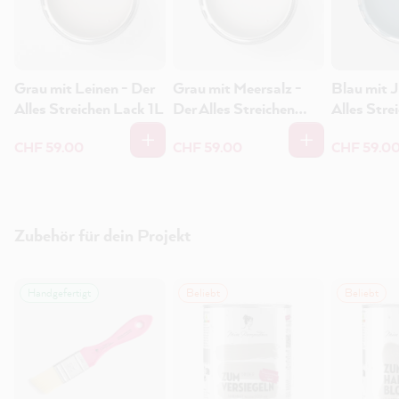
Grau mit Leinen - Der
Grau mit Meersalz -
Blau mit J
Alles Streichen Lack 1L
Der Alles Streichen
Alles Stre
Lack 1L
CHF 59.00
CHF 59.00
CHF 59.0
Zubehör für dein Projekt
Handgefertigt
Beliebt
Beliebt