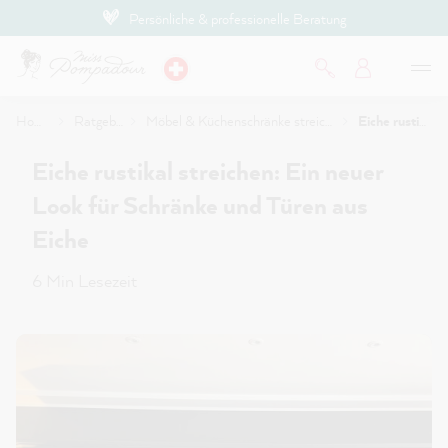
Persönliche & professionelle Beratung
inhalt springen
Home
Ratgeber
Möbel & Küchenschränke streichen
Eiche rustikal streichen: Ein neuer Look für Schränke und Türen aus Eiche
Eiche rustikal streichen: Ein neuer
Look für Schränke und Türen aus
Eiche
6 Min Lesezeit