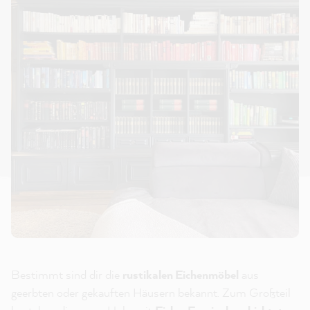
Bestimmt sind dir die
rustikalen Eichenmöbel
aus
geerbten oder gekauften Häusern bekannt. Zum Großteil