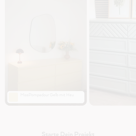
MissPompadour Gelb mit Heu
Starte Dein Projekt