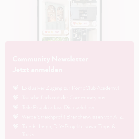
Community Newsletter
Jetzt anmelden
Exklusiver Zugang zur PompClub Academy!
Tausche Dich mit der Community aus.
Teile Projekte, lass Dich belohnen.
Werde Streichprofi! Branchenwissen von A-Z.
Trends, Inspo, DIY-Projekte sowie Tipps &
Tricks.