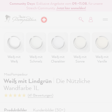
Community Days
: Exklusive Angebote vom
09.–11.08.
für unsere
inhalt springen
Streich-Community.
Jetzt hier anmelden!
Weiß mit
Weiß mit
Weiß mit
Weiß mit
Weiß mit
Weiß
Schmelz
Charakter
Sonne
Vanille
MissPompadour
|
Weiß mit Lindgrün
Die Nützliche
Wandfarbe 1L
(41 Bewertungen)
Produktbilder
Kundenbilder (50+)