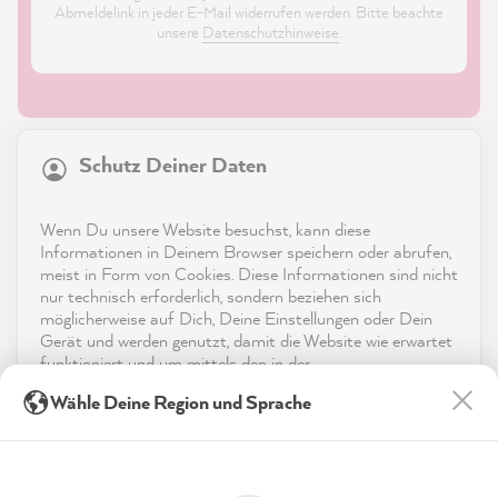
Abmeldelink in jeder E-Mail widerrufen werden. Bitte beachte
unsere
Datenschutzhinweise
.
21.869
Bewertungen
Schutz Deiner Daten
4,9
rating
8.985
bewertungen
Shop
Wenn Du unsere Website besuchst, kann diese
reviews-io
Informationen in Deinem Browser speichern oder abrufen,
Service
meist in Form von Cookies. Diese Informationen sind nicht
nur technisch erforderlich, sondern beziehen sich
möglicherweise auf Dich, Deine Einstellungen oder Dein
Kontakt
Gerät und werden genutzt, damit die Website wie erwartet
funktioniert und um mittels den in der
App herunterladen
Datenschutzerklärung genannten Dienste Deine Nutzung
Julia K
Wähle Deine Region und Sprache
der Webseite für deren Optimierung zu analysieren sowie
Verifizierter Kunde
Werbung zu betreiben und zu personalisieren.
Auszeichnungen
MissPompadour Grün mit Salbei - Der Alles
Streichen Lack 2.5L
Indem Du "Akzeptieren & Schließen" klickst, stimmst Du
Social Media
Einfach klasse … zwei mal gestrichen die
(jederzeit widerruflich) diesen Datenverarbeitungen