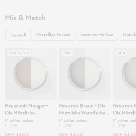
Mix & Match
Pastellige Farben
Intensive Farben
Dunkl
Japandi
92%
Perfekt!
89%
80%
Braun mit Nougat -
Grau mit Braun - Die
Grau mit 
Die Nützliche
Nützliche Wandfarbe
Die Nützli
Wandfarbe 1L
1L
Wandfarb
MissPompadour
MissPompadour
MissPompad
1L, 2.5L
1L, 2.5L
1L, 2.5L
CHF 43.00
CHF 43.00
CHF 43.0