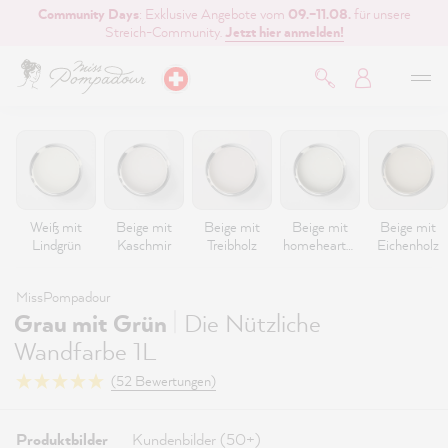
Community Days
: Exklusive Angebote vom
09.–11.08.
für unsere
inhalt springen
Streich-Community.
Jetzt hier anmelden!
Weiß mit
Beige mit
Beige mit
Beige mit
Beige mit
Lindgrün
Kaschmir
Treibholz
homeheartm
Eichenholz
ade
MissPompadour
|
Grau mit Grün
Die Nützliche
Wandfarbe 1L
(52 Bewertungen)
Produktbilder
Kundenbilder (50+)