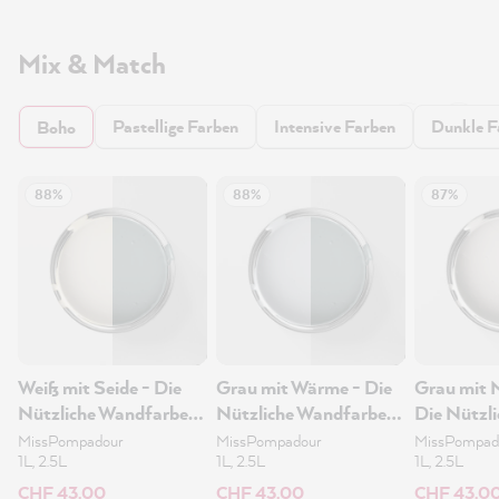
Mix & Match
Pastellige Farben
Intensive Farben
Dunkle F
Boho
88%
88%
87%
Weiß mit Seide - Die
Grau mit Wärme - Die
Grau mit 
Nützliche Wandfarbe
Nützliche Wandfarbe
Die Nützli
1L
1L
Wandfarb
MissPompadour
MissPompadour
MissPompad
1L, 2.5L
1L, 2.5L
1L, 2.5L
CHF 43.00
CHF 43.00
CHF 43.0