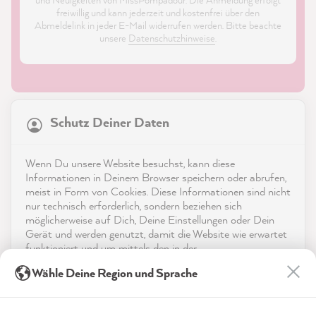
freiwillig und kann jederzeit und kostenfrei über den
Abmeldelink in jeder E-Mail widerrufen werden. Bitte beachte
unsere
Datenschutzhinweise
.
21.817
Bewertungen
Schutz Deiner Daten
4,9
rating
8.963
bewertungen
Shop
Wenn Du unsere Website besuchst, kann diese
reviews-io
Informationen in Deinem Browser speichern oder abrufen,
Service
meist in Form von Cookies. Diese Informationen sind nicht
nur technisch erforderlich, sondern beziehen sich
möglicherweise auf Dich, Deine Einstellungen oder Dein
Kontakt
Gerät und werden genutzt, damit die Website wie erwartet
funktioniert und um mittels den in der
App herunterladen
Datenschutzerklärung genannten Dienste Deine Nutzung
Kathrin H
Wähle Deine Region und Sprache
der Webseite für deren Optimierung zu analysieren sowie
Verifizierter Kunde
Twitter
Werbung zu betreiben und zu personalisieren.
Auszeichnungen
tolle Farbe, einfache Anwendung
Facebook