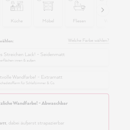
Küche
Möbel
Fliesen
Wände
Welche Farbe wählen?
wählen:
es Streichen Lack! - Seidenmatt
berflächen innen & außen
tvolle Wandfarbe! - Extramatt
schadstoffarm für Schlafzimmer & Co.
zliche Wandfarbe! - Abwaschbar
att
, dabei äußerst strapazierbar