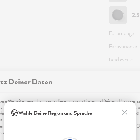
2.
Farbmenge
Farbvariante
Reichweite
tz Deiner Daten
43,0
Preise inkl.
re Website besuchst, kann diese Informationen in Deinem Browser sp
t in Form von Cookies. Diese Informationen sind nicht nur technisch er
Sofort ver
Wähle Deine Region und Sprache
ehen sich möglicherweise auf Dich, Deine Einstellungen oder Dein Ger
t die Website wie erwartet funktioniert und um mittels den in der
rklärung genannten Dienste Deine Nutzung der Webseite für deren O
n sowie Werbung zu betreiben und zu personalisieren.