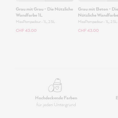
Grau mit Grau - Die Nützliche
Grau mit Beton - Di
Wandfarbe 1L
Nützliche Wandfarbe
MissPompadour
•
1L, 2.5L
MissPompadour
•
1L, 2.5L
CHF 43.00
CHF 43.00
Hochdeckende Farben
E
für jeden Untergrund