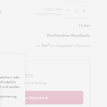
Anzahl
71,00 CHF
5L
(28,40 CHF / 1 Liter)
1 Liter
Die Nützliche Wandfarbe
2
ca.
7m
bei doppeltem Anstrich
0 CHF
 MwSt. zzgl. Versandkosten
eichern oder
forderlich,
fügbar, Lieferzeit: 3 bis 6 Werktage
ät und werden
ptimierung
In den Warenkorb