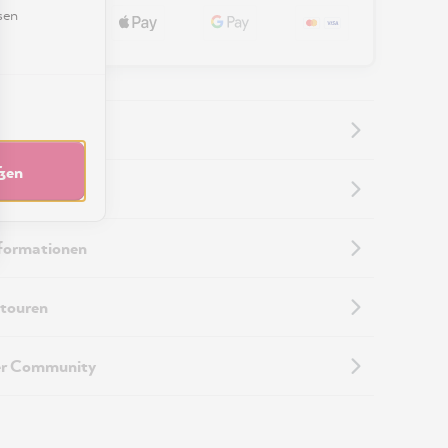
sen
eßen
nformationen
nformationen
touren
er Community