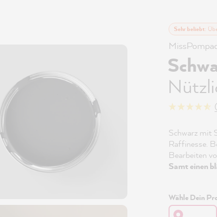
Sehr beliebt
: Üb
MissPompad
Schwa
Nützl
Schwarz mit S
Raffinesse. B
Bearbeiten v
Samt einen bl
Wähle Dein Pro