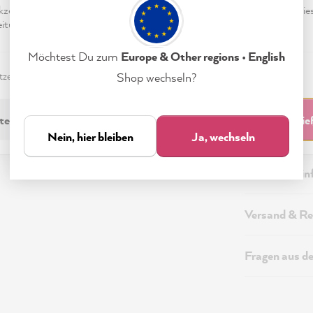
eptieren & Schließen" klickst, stimmst Du (jederzeit widerruflich) die
tungen freiwillig zu.
Möchtest Du zum
Europe & Other regions • English
zerklärung
Impressum
Einstellungen
Shop wechseln?
Beschreibung
technisch Erforderliche
Akzeptieren & Schli
Technische I
Nein, hier bleiben
Ja, wechseln
Sicherheitsi
Versand & Re
Fragen aus d