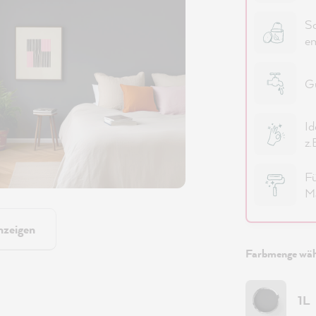
Sc
em
Gu
Id
z.
Fü
Ma
nzeigen
Farbmenge wäh
1L