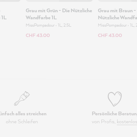
e
Grau mit Grün - Die Nützliche
Grau mit Braun -
 1L
Wandfarbe 1L
Nützliche Wandfa
MissPompadour
•
1L, 2.5L
MissPompadour
•
1L, 
CHF 43.00
CHF 43.00
infach alles streichen
Persönliche Beratun
ohne Schleifen
von Profis,
kostenlo