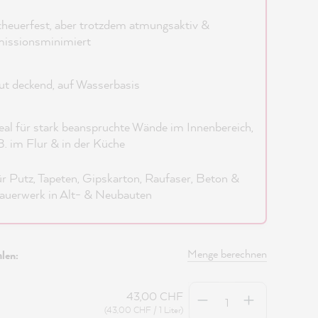
heuerfest, aber trotzdem atmungsaktiv &
issionsminimiert
t deckend, auf Wasserbasis
eal für stark beanspruchte Wände im Innenbereich,
B. im Flur & in der Küche
r Putz, Tapeten, Gipskarton, Raufaser, Beton &
uerwerk in Alt- & Neubauten
Menge berechnen
len:
Anzahl
43,00 CHF
(43,00 CHF / 1 Liter)