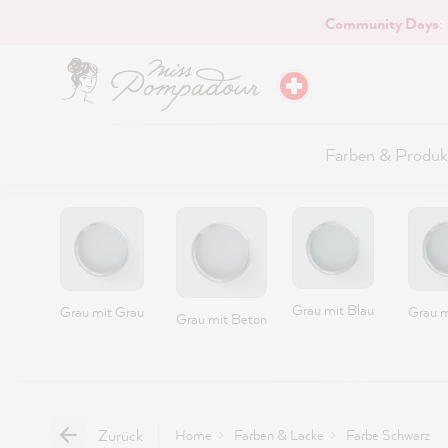
Community Days
:
Hauptinhalt springen
Farben & Produk
Grau mit Blau
Grau mit Grau
Grau m
Grau mit Beton
Zurück
Home
Farben & Lacke
Farbe Schwarz