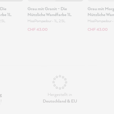
 Die
Grau mit Granit - Die
Grau mit Morg
rbe 1L
Nützliche Wandfarbe 1L
Nützliche Wan
2.5L
MissPompadour
•
1L, 2.5L
MissPompadour
CHF 43.00
CHF 43.00
g
Hergestellt in
s
!
Deutschland & EU