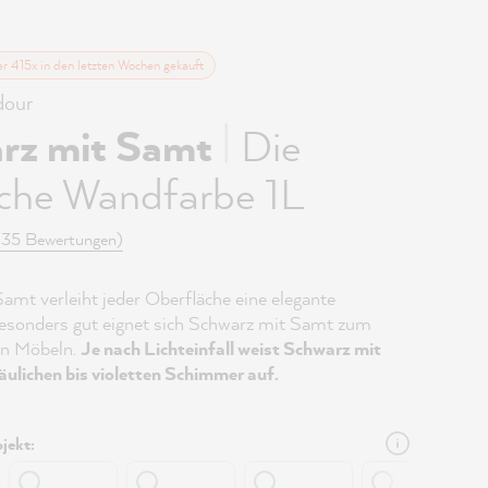
er 415x in den letzten Wochen gekauft
our
|
rz mit Samt
Die
iche Wandfarbe 1L
(35 Bewertungen)
amt verleiht jeder Oberfläche eine elegante
esonders gut eignet sich Schwarz mit Samt zum
on Möbeln.
Je nach Lichteinfall weist Schwarz mit
äulichen bis violetten Schimmer auf.
jekt: