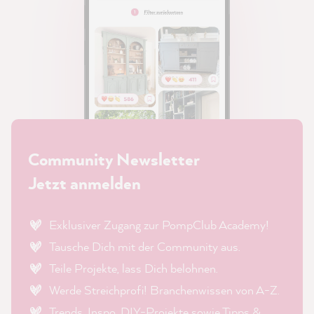
Community Newsletter
Jetzt anmelden
Exklusiver Zugang zur PompClub Academy!
Tausche Dich mit der Community aus.
Teile Projekte, lass Dich belohnen.
Werde Streichprofi! Branchenwissen von A-Z.
Trends, Inspo, DIY-Projekte sowie Tipps &