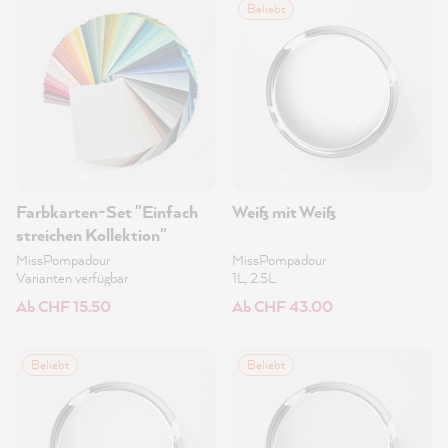
Beliebt
Farbkarten-Set "Einfach
Weiß mit Weiß
streichen Kollektion"
MissPompadour
MissPompadour
Varianten verfügbar
1L, 2.5L
Ab CHF 15.50
Ab CHF 43.00
Beliebt
Beliebt