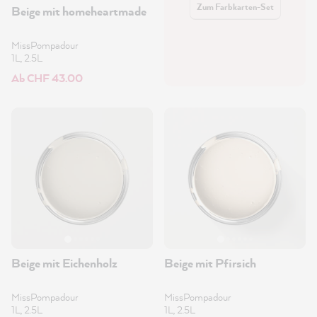
Zum Farbkarten-Set
Beige mit homeheartmade
MissPompadour
1L, 2.5L
Ab CHF 43.00
Beige mit Eichenholz
Beige mit Pfirsich
MissPompadour
MissPompadour
1L, 2.5L
1L, 2.5L