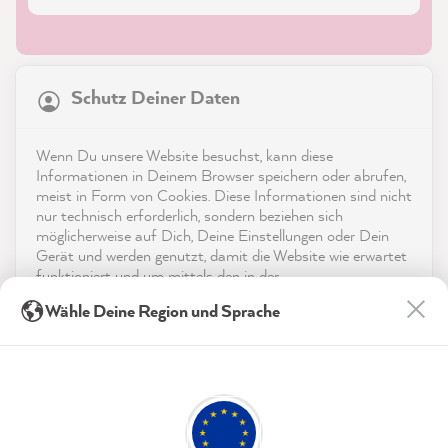
21.877
Bewertungen
Schutz Deiner Daten
4,9
rating
8.985
bewertungen
Shop
Wenn Du unsere Website besuchst, kann diese
reviews-io
Informationen in Deinem Browser speichern oder abrufen,
Service
meist in Form von Cookies. Diese Informationen sind nicht
nur technisch erforderlich, sondern beziehen sich
möglicherweise auf Dich, Deine Einstellungen oder Dein
Kontakt
Gerät und werden genutzt, damit die Website wie erwartet
funktioniert und um mittels den in der
App herunterladen
Datenschutzerklärung genannten Dienste Deine Nutzung
Heidi U
Wähle Deine Region und Sprache
der Webseite für deren Optimierung zu analysieren sowie
Verifizierter Kunde
Werbung zu betreiben und zu personalisieren.
Auszeichnungen
Schnell und unkompliziert. KREATV SEIN
Twitter
LEICHTGEMACHT!🪜🌈
Indem Du "Akzeptieren & Schließen" klickst, stimmst Du
Facebook
Social Media
(jederzeit widerruflich) diesen Datenverarbeitungen
Hilfreich
?
Ja
Teilen
8.8.2026
freiwillig zu.