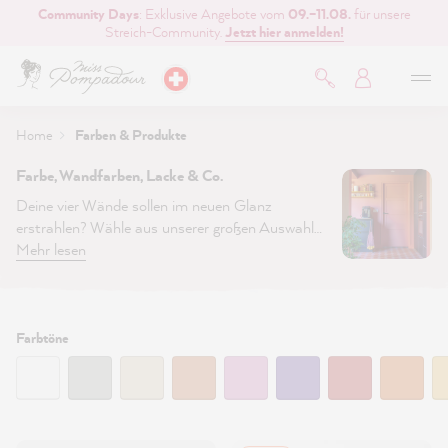
Community Days
: Exklusive Angebote vom
09.–11.08.
für unsere
inhalt springen
Streich-Community.
Jetzt hier anmelden!
Home
Farben & Produkte
Farbe, Wandfarben, Lacke & Co.
Deine vier Wände sollen im neuen Glanz
erstrahlen? Wähle aus unserer großen Auswahl
nachhaltiger Wandarben und Lacken. Bestelle
Mehr lesen
jetzt deine hochwertige Lieblingsfarbe im Shop
und starte dein nächstes
DIY Projekt
.
Erfahre
mehr über unser Farbsortiment >
Filtern:
Farbtöne