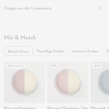
Fragen aus der Community
Mix & Match
Pastellige Farben
Intensive Farben
D
Beach House
90%
Perfekt!
89%
85%
Rot mit Himbeere -
Rot mit Flamingo - Der
Blau mit J