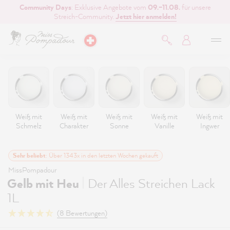
Community Days
: Exklusive Angebote vom
09.–11.08.
für unsere
inhalt springen
Streich-Community.
Jetzt hier anmelden!
Weiß mit
Weiß mit
Weiß mit
Weiß mit
Weiß mit
Schmelz
Charakter
Sonne
Vanille
Ingwer
Sehr beliebt
: Über 1343x in den letzten Wochen gekauft
MissPompadour
|
Gelb mit Heu
Der Alles Streichen Lack
1L
(8 Bewertungen)