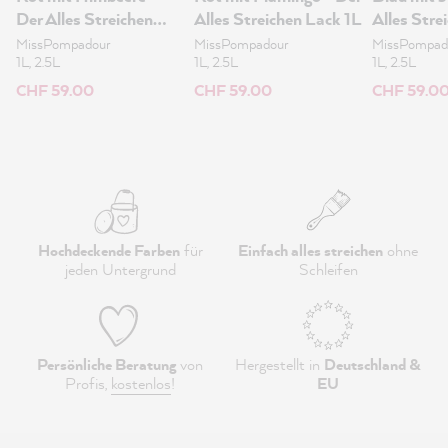
Der Alles Streichen
Alles Streichen Lack 1L
Alles Stre
Lack 1L
MissPompadour
MissPompadour
MissPompad
1L, 2.5L
1L, 2.5L
1L, 2.5L
CHF 59.00
CHF 59.00
CHF 59.0
Hochdeckende Farben
für
Einfach alles streichen
ohne
jeden Untergrund
Schleifen
Persönliche Beratung
von
Hergestellt in
Deutschland &
Profis,
kostenlos
!
EU