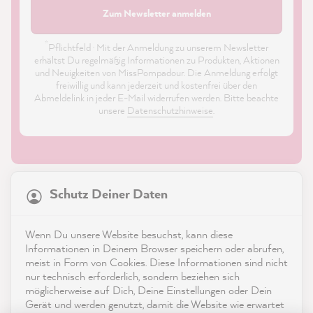
Zum Newsletter anmelden
*
Pflichtfeld · Mit der Anmeldung zu unserem Newsletter
erhältst Du regelmäßig Informationen zu Produkten, Aktionen
und Neuigkeiten von MissPompadour. Die Anmeldung erfolgt
freiwillig und kann jederzeit und kostenfrei über den
Abmeldelink in jeder E-Mail widerrufen werden. Bitte beachte
unsere
Datenschutzhinweise
.
21.818
Bewertungen
Schutz Deiner Daten
4,9
rating
8.963
bewertungen
Shop
Wenn Du unsere Website besuchst, kann diese
reviews-io
Informationen in Deinem Browser speichern oder abrufen,
Service
meist in Form von Cookies. Diese Informationen sind nicht
nur technisch erforderlich, sondern beziehen sich
möglicherweise auf Dich, Deine Einstellungen oder Dein
Kontakt
Gerät und werden genutzt, damit die Website wie erwartet