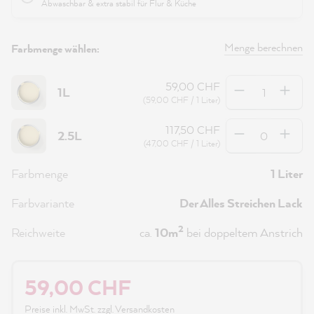
Abwaschbar & extra stabil für Flur & Küche
Menge berechnen
Farbmenge wählen:
Anzahl
59,00 CHF
1L
(59,00 CHF / 1 Liter)
Anzahl
117,50 CHF
2.5L
(47,00 CHF / 1 Liter)
Farbmenge
1 Liter
Farbvariante
Der Alles Streichen Lack
2
Reichweite
ca.
10m
bei doppeltem Anstrich
59,00 CHF
Preise inkl. MwSt. zzgl. Versandkosten