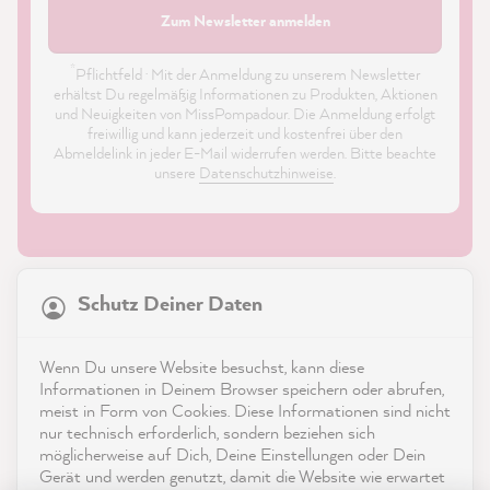
Zum Newsletter anmelden
*
Pflichtfeld · Mit der Anmeldung zu unserem Newsletter
erhältst Du regelmäßig Informationen zu Produkten, Aktionen
und Neuigkeiten von MissPompadour. Die Anmeldung erfolgt
freiwillig und kann jederzeit und kostenfrei über den
Abmeldelink in jeder E-Mail widerrufen werden. Bitte beachte
unsere
Datenschutzhinweise
.
21.818
Bewertungen
Schutz Deiner Daten
4,9
rating
8.964
bewertungen
Shop
Wenn Du unsere Website besuchst, kann diese
reviews-io
Informationen in Deinem Browser speichern oder abrufen,
Service
meist in Form von Cookies. Diese Informationen sind nicht
nur technisch erforderlich, sondern beziehen sich
möglicherweise auf Dich, Deine Einstellungen oder Dein
Kontakt
Gerät und werden genutzt, damit die Website wie erwartet