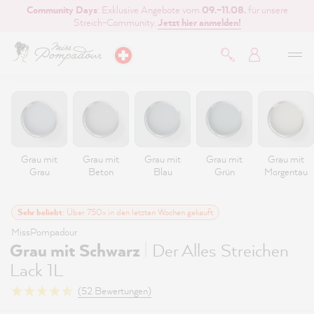
Community Days
: Exklusive Angebote vom
09.–11.08.
für unsere
inhalt springen
Streich-Community.
Jetzt hier anmelden!
Grau mit
Grau mit
Grau mit
Grau mit
Grau mit
Grau
Beton
Blau
Grün
Morgentau
Sehr beliebt
: Über 750x in den letzten Wochen gekauft
MissPompadour
|
Grau mit Schwarz
Der Alles Streichen
Lack 1L
(52 Bewertungen)