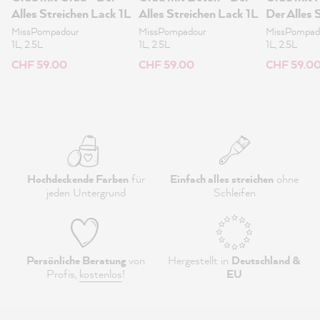
Alles Streichen Lack 1L
Alles Streichen Lack 1L
Der Alles 
Lack 1L
MissPompadour
MissPompadour
MissPompad
1L, 2.5L
1L, 2.5L
1L, 2.5L
CHF 59.00
CHF 59.00
CHF 59.0
Hochdeckende Farben
für
Einfach alles streichen
ohne
jeden Untergrund
Schleifen
Persönliche Beratung
von
Hergestellt in
Deutschland &
Profis,
kostenlos
!
EU