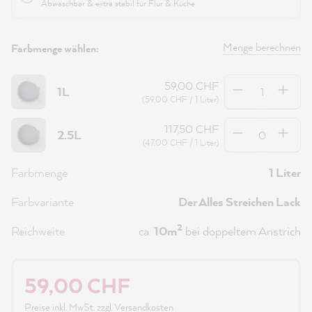
Abwaschbar & extra stabil für Flur & Küche
Menge berechnen
Farbmenge wählen:
Anzahl
59,00 CHF
1L
(59,00 CHF / 1 Liter)
Anzahl
117,50 CHF
2.5L
(47,00 CHF / 1 Liter)
Farbmenge
1 Liter
Farbvariante
Der Alles Streichen Lack
2
Reichweite
ca.
10m
bei doppeltem Anstrich
59,00 CHF
Preise inkl. MwSt. zzgl. Versandkosten