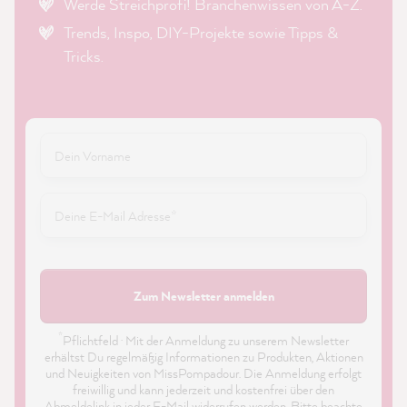
Werde Streichprofi! Branchenwissen von A-Z.
Trends, Inspo, DIY-Projekte sowie Tipps &
Tricks.
Zum Newsletter anmelden
*
Pflichtfeld · Mit der Anmeldung zu unserem Newsletter
erhältst Du regelmäßig Informationen zu Produkten, Aktionen
und Neuigkeiten von MissPompadour. Die Anmeldung erfolgt
freiwillig und kann jederzeit und kostenfrei über den
Abmeldelink in jeder E-Mail widerrufen werden. Bitte beachte