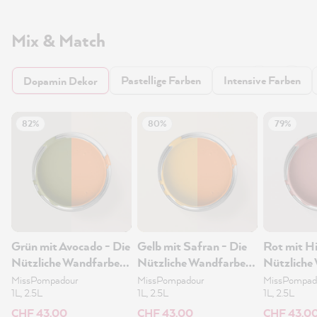
Mix & Match
Pastellige Farben
Intensive Farben
Dopamin Dekor
82%
80%
79%
Grün mit Avocado - Die
Gelb mit Safran - Die
Rot mit H
Nützliche Wandfarbe
Nützliche Wandfarbe
Nützliche
1L
1L
1L
MissPompadour
MissPompadour
MissPompad
1L, 2.5L
1L, 2.5L
1L, 2.5L
CHF 43.00
CHF 43.00
CHF 43.0