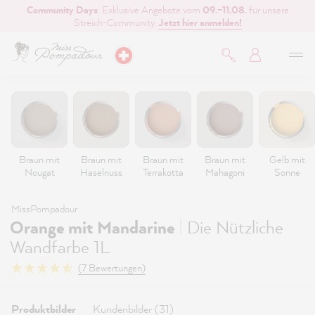
Community Days
: Exklusive Angebote vom
09.–11.08.
für unsere
inhalt springen
Streich-Community.
Jetzt hier anmelden!
Braun mit
Braun mit
Braun mit
Braun mit
Gelb mit
Nougat
Haselnuss
Terrakotta
Mahagoni
Sonne
MissPompadour
|
Orange mit Mandarine
Die Nützliche
Wandfarbe 1L
(7 Bewertungen)
Produktbilder
Kundenbilder (31)