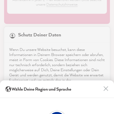
unsere
Datenschutzhinweise
.
21.869
Bewertungen
Schutz Deiner Daten
4,9
rating
8.985
bewertungen
Shop
Wenn Du unsere Website besuchst, kann diese
reviews-io
Informationen in Deinem Browser speichern oder abrufen,
Service
meist in Form von Cookies. Diese Informationen sind nicht
nur technisch erforderlich, sondern beziehen sich
möglicherweise auf Dich, Deine Einstellungen oder Dein
Kontakt
Gerät und werden genutzt, damit die Website wie erwartet
funktioniert und um mittels den in der
App herunterladen
Datenschutzerklärung genannten Dienste Deine Nutzung
Julia K
Wähle Deine Region und Sprache
der Webseite für deren Optimierung zu analysieren sowie
Verifizierter Kunde
Werbung zu betreiben und zu personalisieren.
Auszeichnungen
MissPompadour Grün mit Salbei - Der Alles
Streichen Lack 2.5L
Indem Du "Akzeptieren & Schließen" klickst, stimmst Du
Social Media
Einfach klasse … zwei mal gestrichen die
(jederzeit widerruflich) diesen Datenverarbeitungen
Twitter