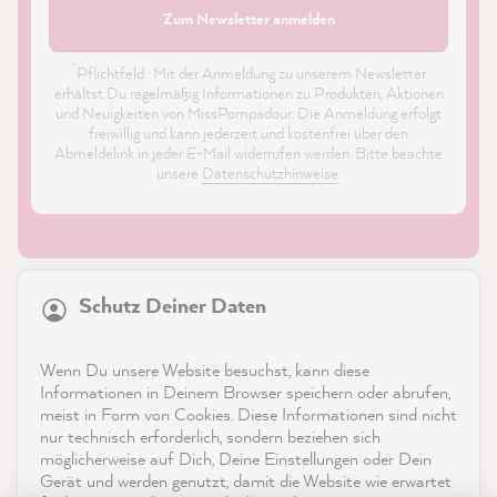
Zum Newsletter anmelden
*
Pflichtfeld · Mit der Anmeldung zu unserem Newsletter
erhältst Du regelmäßig Informationen zu Produkten, Aktionen
und Neuigkeiten von MissPompadour. Die Anmeldung erfolgt
freiwillig und kann jederzeit und kostenfrei über den
Abmeldelink in jeder E-Mail widerrufen werden. Bitte beachte
unsere
Datenschutzhinweise
.
21.869
Bewertungen
Schutz Deiner Daten
4,9
rating
8.985
bewertungen
Shop
Wenn Du unsere Website besuchst, kann diese
reviews-io
Informationen in Deinem Browser speichern oder abrufen,
Service
meist in Form von Cookies. Diese Informationen sind nicht
nur technisch erforderlich, sondern beziehen sich
möglicherweise auf Dich, Deine Einstellungen oder Dein
Kontakt
Gerät und werden genutzt, damit die Website wie erwartet