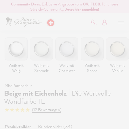
Community Days
: Exklusive Angebote vom
09.–11.08.
für unsere
inhalt springen
Streich-Community.
Jetzt hier anmelden!
Weiß mit
Weiß mit
Weiß mit
Weiß mit
Weiß mit
Weiß
Schmelz
Charakter
Sonne
Vanille
MissPompadour
|
Beige mit Eichenholz
Die Wertvolle
Wandfarbe 1L
(12 Bewertungen)
Produktbilder
Kundenbilder (34)