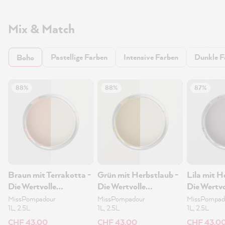
Mix & Match
Pastellige Farben
Intensive Farben
Dunkle F
Boho
88%
88%
87%
Braun mit Terrakotta -
Grün mit Herbstlaub -
Lila mit H
Die Wertvolle
Die Wertvolle
Die Wertvo
Wandfarbe 1L
Wandfarbe 1L
Wandfarb
MissPompadour
MissPompadour
MissPompad
1L, 2.5L
1L, 2.5L
1L, 2.5L
CHF 43.00
CHF 43.00
CHF 43.0