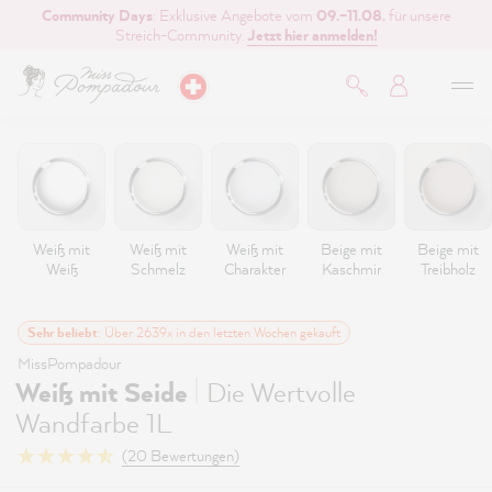
Community Days
: Exklusive Angebote vom
09.–11.08.
für unsere
inhalt springen
Streich-Community.
Jetzt hier anmelden!
Weiß mit
Weiß mit
Weiß mit
Beige mit
Beige mit
Weiß
Schmelz
Charakter
Kaschmir
Treibholz
Sehr beliebt
: Über 2639x in den letzten Wochen gekauft
MissPompadour
|
Weiß mit Seide
Die Wertvolle
Wandfarbe 1L
(20 Bewertungen)