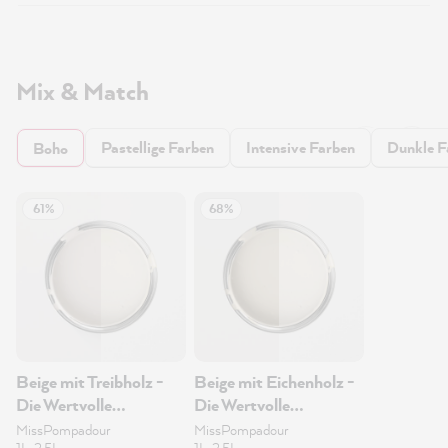
Mix & Match
Pastellige Farben
Intensive Farben
Dunkle F
Boho
61%
68%
Beige mit Treibholz -
Beige mit Eichenholz -
Die Wertvolle
Die Wertvolle
Wandfarbe 1L
Wandfarbe 1L
MissPompadour
MissPompadour
1L, 2.5L
1L, 2.5L