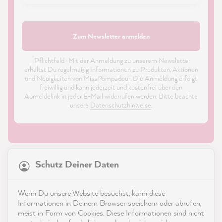
Zum Newsletter anmelden
*
Pflichtfeld · Mit der Anmeldung zu unserem Newsletter
erhältst Du regelmäßig Informationen zu Produkten, Aktionen
und Neuigkeiten von MissPompadour. Die Anmeldung erfolgt
freiwillig und kann jederzeit und kostenfrei über den
Abmeldelink in jeder E-Mail widerrufen werden. Bitte beachte
unsere
Datenschutzhinweise
.
21.845
Bewertungen
Schutz Deiner Daten
4,9
rating
8.976
bewertungen
Shop
Wenn Du unsere Website besuchst, kann diese
reviews-io
Informationen in Deinem Browser speichern oder abrufen,
Service
meist in Form von Cookies. Diese Informationen sind nicht