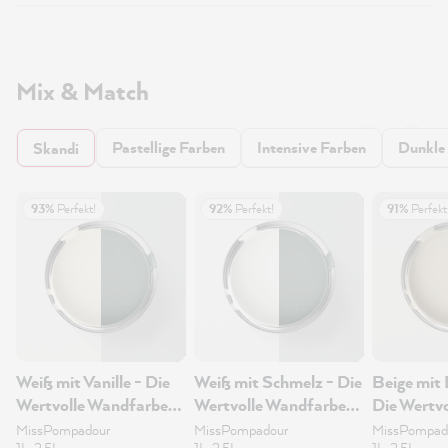
Mix & Match
Pastellige Farben
Intensive Farben
Dunkle
Skandi
93%
Perfekt!
92%
Perfekt!
91%
Perfekt
Weiß mit Vanille - Die
Weiß mit Schmelz - Die
Beige mit 
Wertvolle Wandfarbe
Wertvolle Wandfarbe
Die Wertvo
1L
1L
Wandfarb
MissPompadour
MissPompadour
MissPompad
1L, 2.5L
1L, 2.5L
1L, 2.5L