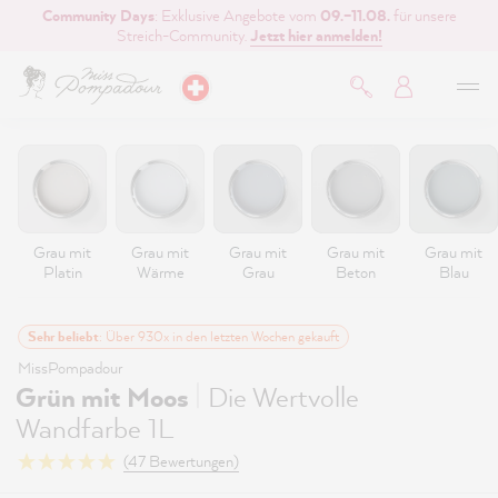
Community Days
: Exklusive Angebote vom
09.–11.08.
für unsere
inhalt springen
Streich-Community.
Jetzt hier anmelden!
Grau mit
Grau mit
Grau mit
Grau mit
Grau mit
Platin
Wärme
Grau
Beton
Blau
Sehr beliebt
: Über 930x in den letzten Wochen gekauft
MissPompadour
|
Grün mit Moos
Die Wertvolle
Wandfarbe 1L
(47 Bewertungen)