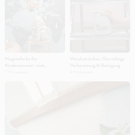
Magnetfarbe für
Wand streichen: Die richtige
Kinderzimmer- und
Vorbereitung & Reinigung
Bürowände!
7 Min Lesezeit
4 Min Lesezeit