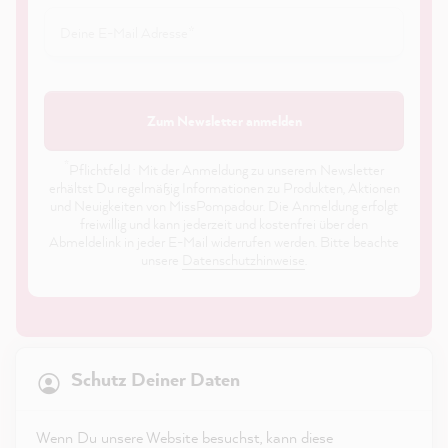
Zum Newsletter anmelden
*
Pflichtfeld · Mit der Anmeldung zu unserem Newsletter
erhältst Du regelmäßig Informationen zu Produkten, Aktionen
und Neuigkeiten von MissPompadour. Die Anmeldung erfolgt
freiwillig und kann jederzeit und kostenfrei über den
Abmeldelink in jeder E-Mail widerrufen werden. Bitte beachte
unsere
Datenschutzhinweise
.
21.869
Bewertungen
Schutz Deiner Daten
4,9
rating
8.985
bewertungen
Shop
Wenn Du unsere Website besuchst, kann diese