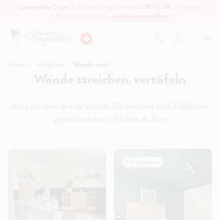
Community Days
: Exklusive Angebote vom
09.–11.08.
für unsere
inhalt springen
Streich-Community.
Jetzt hier anmelden!
Home
Ratgeber
Wände streichen, vertäfeln & tapezieren
Wände streichen, vertäfeln
Alles darüber, wie du Wände, Decken und auch Fußböden
gestalten kannst, findest du hier.
Meistgelesen