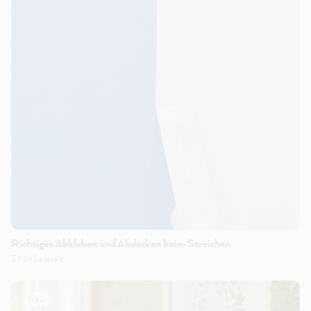
Richtiges Abkleben und Abdecken beim Streichen
3 Min Lesezeit
Neu