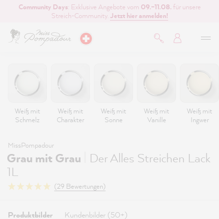
Community Days
: Exklusive Angebote vom
09.–11.08.
für unsere
inhalt springen
Streich-Community.
Jetzt hier anmelden!
Weiß mit
Weiß mit
Weiß mit
Weiß mit
Weiß mit
Schmelz
Charakter
Sonne
Vanille
Ingwer
MissPompadour
|
Grau mit Grau
Der Alles Streichen Lack
1L
(29 Bewertungen)
Produktbilder
Kundenbilder (50+)