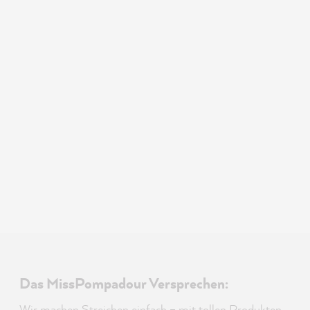
Das MissPompadour Versprechen:
Wir machen Streichen einfach – mit tollen Produkten