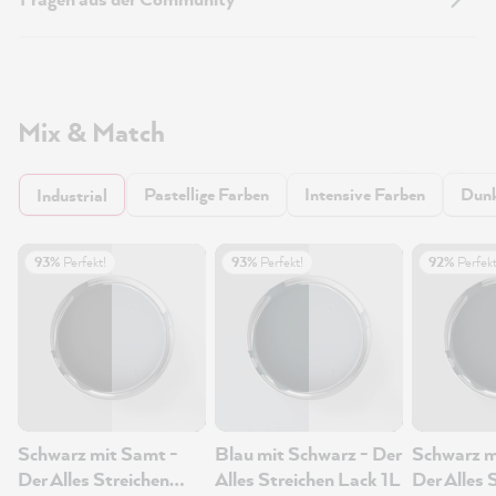
Mix & Match
Pastellige Farben
Intensive Farben
Dunk
Industrial
93%
Perfekt!
93%
Perfekt!
92%
Perfekt
Schwarz mit Samt -
Blau mit Schwarz - Der
Schwarz m
Der Alles Streichen
Alles Streichen Lack 1L
Der Alles 