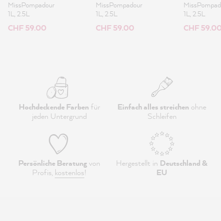
Lack 1L
Lack 1L
MissPompadour
MissPompadour
MissPompad
1L, 2.5L
1L, 2.5L
1L, 2.5L
CHF 59.00
CHF 59.00
CHF 59.0
Hochdeckende Farben
für
Einfach alles streichen
ohne
jeden Untergrund
Schleifen
Persönliche Beratung
von
Hergestellt in
Deutschland &
Profis,
kostenlos
!
EU