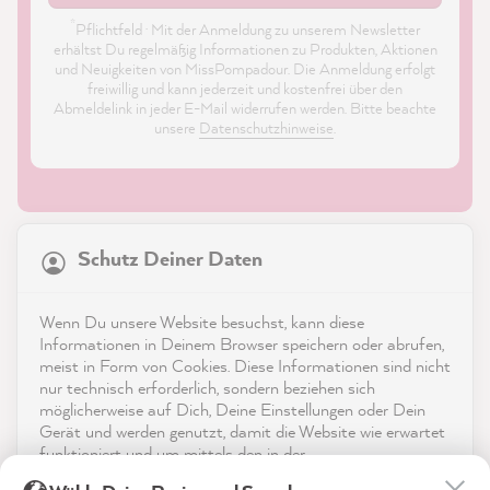
*
Pflichtfeld · Mit der Anmeldung zu unserem Newsletter
erhältst Du regelmäßig Informationen zu Produkten, Aktionen
und Neuigkeiten von MissPompadour. Die Anmeldung erfolgt
freiwillig und kann jederzeit und kostenfrei über den
Abmeldelink in jeder E-Mail widerrufen werden. Bitte beachte
unsere
Datenschutzhinweise
.
21.872
Bewertungen
Schutz Deiner Daten
4,9
rating
8.985
bewertungen
Shop
Wenn Du unsere Website besuchst, kann diese
reviews-io
Informationen in Deinem Browser speichern oder abrufen,
Service
meist in Form von Cookies. Diese Informationen sind nicht
nur technisch erforderlich, sondern beziehen sich
möglicherweise auf Dich, Deine Einstellungen oder Dein
Kontakt
Gerät und werden genutzt, damit die Website wie erwartet
funktioniert und um mittels den in der
App herunterladen
Datenschutzerklärung genannten Dienste Deine Nutzung
Thorsten G