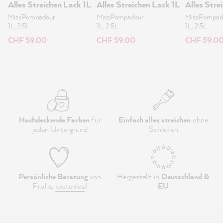
Alles Streichen Lack 1L
Alles Streichen Lack 1L
Alles Stre
MissPompadour
MissPompadour
MissPompad
1L, 2.5L
1L, 2.5L
1L, 2.5L
CHF 59.00
CHF 59.00
CHF 59.0
Hochdeckende Farben
für
Einfach alles streichen
ohne
jeden Untergrund
Schleifen
Persönliche Beratung
von
Hergestellt in
Deutschland &
Profis,
kostenlos
!
EU