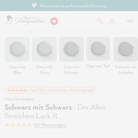
Persönliche & professionelle Beratung
inhalt springen
Grau mit Torf
Grau mit
Grau mit
Grau mit
Schwarz mit
Blau
Grün
Schwarz
Schiefer
Sehr beliebt
: Über 1391x in den letzten Wochen gekauft
MissPompadour
|
Schwarz mit Schwarz
Der Alles
Streichen Lack 1L
(62 Bewertungen)