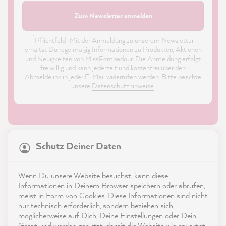
Zum Newsletter anmelden
*
Pflichtfeld · Mit der Anmeldung zu unserem Newsletter
erhältst Du regelmäßig Informationen zu Produkten, Aktionen
und Neuigkeiten von MissPompadour. Die Anmeldung erfolgt
freiwillig und kann jederzeit und kostenfrei über den
Abmeldelink in jeder E-Mail widerrufen werden. Bitte beachte
unsere
Datenschutzhinweise
.
21.904
Bewertungen
Schutz Deiner Daten
4,9
rating
8.993
bewertungen
Shop
Wenn Du unsere Website besuchst, kann diese
reviews-io
Informationen in Deinem Browser speichern oder abrufen,
Service
meist in Form von Cookies. Diese Informationen sind nicht
nur technisch erforderlich, sondern beziehen sich
möglicherweise auf Dich, Deine Einstellungen oder Dein
Kontakt
Gerät und werden genutzt, damit die Website wie erwartet