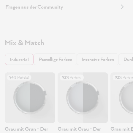
Fragen aus der Community
Mix & Match
Pastellige Farben
Intensive Farben
Dunk
Industrial
94%
Perfekt!
92%
Perfekt!
92%
Perfekt
Grau mit Grün - Der
Grau mit Grau - Der
Grau mit 