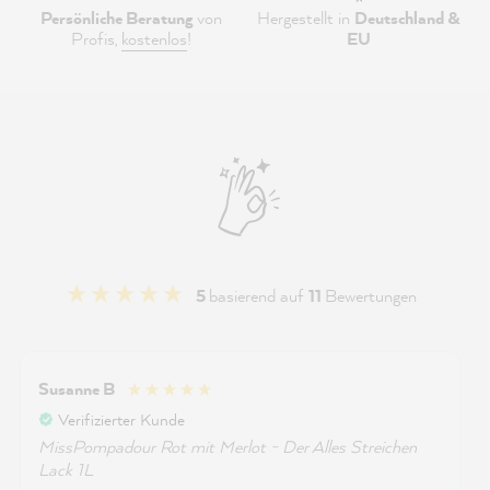
Persönliche Beratung
von
Hergestellt in
Deutschland &
Profis,
kostenlos
!
EU
5
basierend auf
11
Bewertungen
Susanne B
Verifizierter Kunde
MissPompadour Rot mit Merlot - Der Alles Streichen
Lack 1L