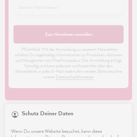
Zum Newsletter anmelden
*
Pflichtfeld · Mit der Anmeldung zu unserem Newsletter
erhältst Du regelmäßig Informationen zu Produkten, Aktionen
und Neuigkeiten von MissPompadour. Die Anmeldung erfolgt
freiwillig und kann jederzeit und kostenfrei über den
Abmeldelink in jeder E-Mail widerrufen werden. Bitte beachte
unsere
Datenschutzhinweise
.
21.865
Bewertungen
Schutz Deiner Daten
4,9
rating
8.980
bewertungen
Shop
Wenn Du unsere Website besuchst, kann diese