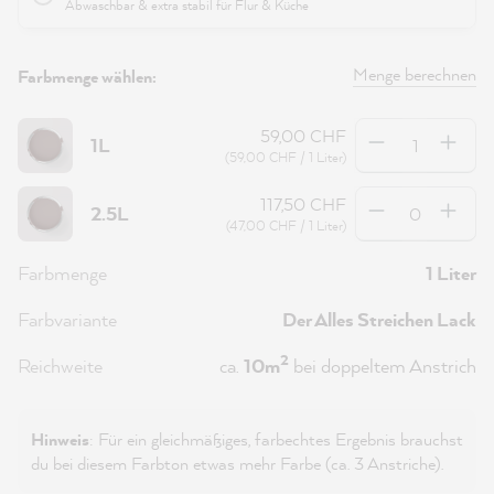
Abwaschbar & extra stabil für Flur & Küche
Menge berechnen
Farbmenge wählen:
Anzahl
59,00 CHF
1L
(59,00 CHF / 1 Liter)
Anzahl
117,50 CHF
2.5L
(47,00 CHF / 1 Liter)
Farbmenge
1 Liter
Farbvariante
Der Alles Streichen Lack
2
Reichweite
ca.
10m
bei doppeltem Anstrich
Hinweis
: Für ein gleichmäßiges, farbechtes Ergebnis brauchst
du bei diesem Farbton etwas mehr Farbe (ca. 3 Anstriche).