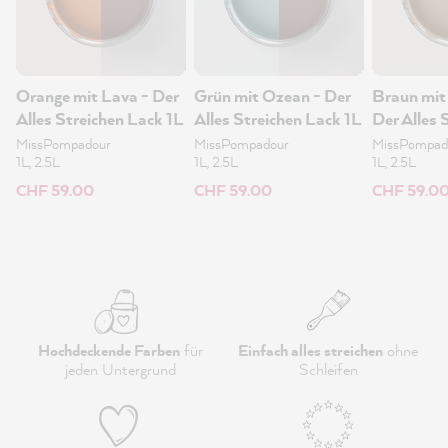
Orange mit Lava - Der
Grün mit Ozean - Der
Braun mit
Alles Streichen Lack 1L
Alles Streichen Lack 1L
Der Alles 
Lack 1L
MissPompadour
MissPompadour
MissPompad
1L, 2.5L
1L, 2.5L
1L, 2.5L
CHF 59.00
CHF 59.00
CHF 59.0
Hochdeckende Farben
für
Einfach alles streichen
ohne
jeden Untergrund
Schleifen