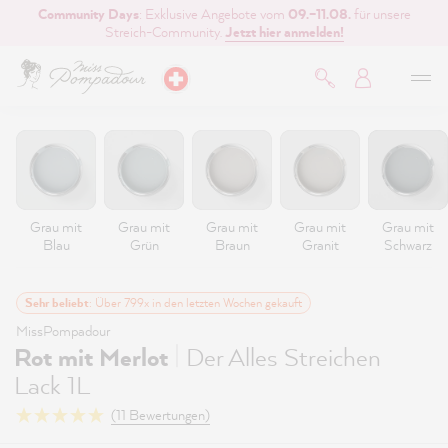
Community Days
: Exklusive Angebote vom
09.–11.08.
für unsere
inhalt springen
Streich-Community.
Jetzt hier anmelden!
Grau mit
Grau mit
Grau mit
Grau mit
Grau mit
Blau
Grün
Braun
Granit
Schwarz
Sehr beliebt
: Über 799x in den letzten Wochen gekauft
MissPompadour
|
Rot mit Merlot
Der Alles Streichen
Lack 1L
(11 Bewertungen)