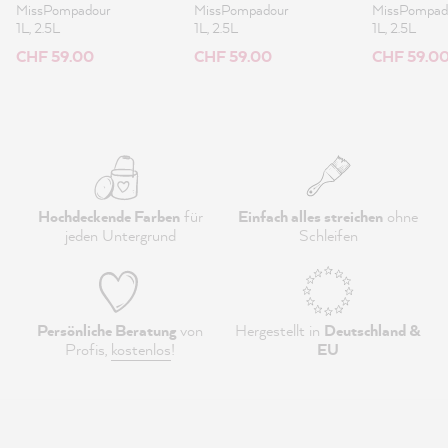
MissPompadour
MissPompadour
MissPompad
1L, 2.5L
1L, 2.5L
1L, 2.5L
CHF 59.00
CHF 59.00
CHF 59.0
Hochdeckende Farben
für
Einfach alles streichen
ohne
jeden Untergrund
Schleifen
Persönliche Beratung
von
Hergestellt in
Deutschland &
Profis,
kostenlos
!
EU