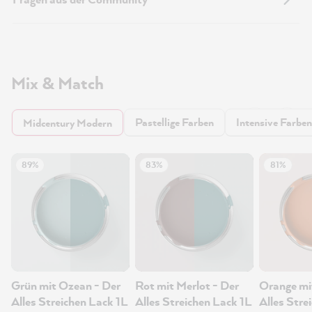
Mix & Match
Pastellige Farben
Intensive Farben
Midcentury Modern
89%
83%
81%
Grün mit Ozean - Der
Rot mit Merlot - Der
Orange mi
Alles Streichen Lack 1L
Alles Streichen Lack 1L
Alles Stre