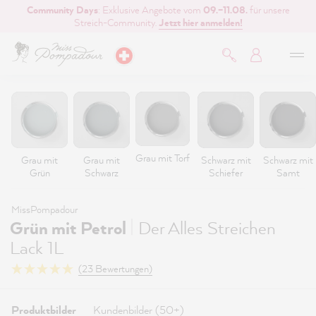
Community Days
: Exklusive Angebote vom
09.–11.08.
für unsere
inhalt springen
Streich-Community.
Jetzt hier anmelden!
Grau mit Torf
Grau mit
Grau mit
Schwarz mit
Schwarz mit
Grün
Schwarz
Schiefer
Samt
MissPompadour
|
Grün mit Petrol
Der Alles Streichen
Lack 1L
(23 Bewertungen)
Produktbilder
Kundenbilder (50+)