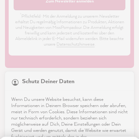
Zum Newsletter anmelden
*
Pflichtfeld · Mit der Anmeldung zu unserem Newsletter
erhältst Du regelmäßig Informationen zu Produkten, Aktionen
und Neuigkeiten von MissPompadour. Die Anmeldung erfolgt
freiwillig und kann jederzeit und kostenfrei über den
Abmeldelink in jeder E-Mail widerrufen werden. Bitte beachte
unsere
Datenschutzhinweise
.
21.835
Bewertungen
Schutz Deiner Daten
4,9
rating
8.972
bewertungen
Shop
Wenn Du unsere Website besuchst, kann diese
reviews-io
Informationen in Deinem Browser speichern oder abrufen,
Service
meist in Form von Cookies. Diese Informationen sind nicht
nur technisch erforderlich, sondern beziehen sich
möglicherweise auf Dich, Deine Einstellungen oder Dein
Kontakt
Gerät und werden genutzt, damit die Website wie erwartet
funktioniert und um mittels den in der