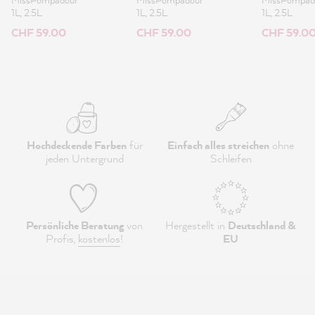
1L, 2.5L
1L, 2.5L
1L, 2.5L
CHF 59.00
CHF 59.00
CHF 59.0
Hochdeckende Farben
für
Einfach alles streichen
ohne
jeden Untergrund
Schleifen
Persönliche Beratung
von
Hergestellt in
Deutschland &
Profis,
kostenlos
!
EU