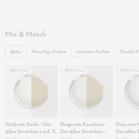
Mix & Match
Pastellige Farben
Intensive Farben
Dunkle F
Boho
92%
Perfekt!
90%
Perfekt!
90%
Perfek
Weiß mit Seide - Der
Beige mit Kaschmir -
Grau mit 
Alles Streichen Lack 1L
Der Alles Streichen
Der Alles 
Lack 1L
Lack 1L
MissPompadour
MissPompadour
MissPompad