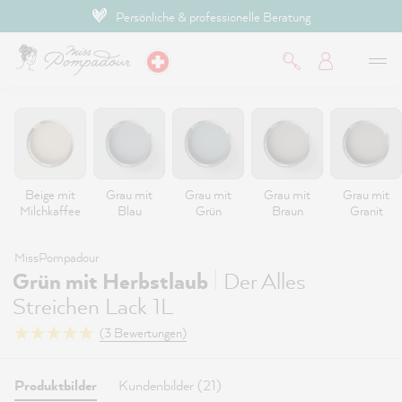
Persönliche & professionelle Beratung
inhalt springen
Beige mit
Grau mit
Grau mit
Grau mit
Grau mit
Milchkaffee
Blau
Grün
Braun
Granit
MissPompadour
|
Grün mit Herbstlaub
Der Alles
Streichen Lack 1L
(3 Bewertungen)
Produktbilder
Kundenbilder (21)