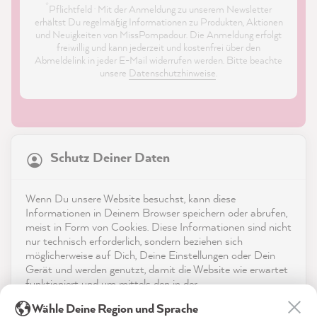
*
Pflichtfeld · Mit der Anmeldung zu unserem Newsletter
erhältst Du regelmäßig Informationen zu Produkten, Aktionen
und Neuigkeiten von MissPompadour. Die Anmeldung erfolgt
freiwillig und kann jederzeit und kostenfrei über den
Abmeldelink in jeder E-Mail widerrufen werden. Bitte beachte
unsere
Datenschutzhinweise
.
21.899
Bewertungen
Schutz Deiner Daten
4,9
rating
8.992
bewertungen
Shop
Wenn Du unsere Website besuchst, kann diese
reviews-io
Informationen in Deinem Browser speichern oder abrufen,
Service
meist in Form von Cookies. Diese Informationen sind nicht
nur technisch erforderlich, sondern beziehen sich
möglicherweise auf Dich, Deine Einstellungen oder Dein
Kontakt
Gerät und werden genutzt, damit die Website wie erwartet
funktioniert und um mittels den in der
App herunterladen
Datenschutzerklärung genannten Dienste Deine Nutzung
Birgit B
Wähle Deine Region und Sprache
der Webseite für deren Optimierung zu analysieren sowie
Verifizierter Kunde