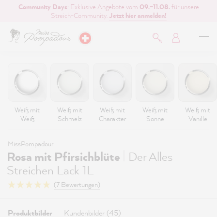
Community Days
: Exklusive Angebote vom
09.–11.08.
für unsere
inhalt springen
Streich-Community.
Jetzt hier anmelden!
Weiß mit
Weiß mit
Weiß mit
Weiß mit
Weiß mit
Weiß
Schmelz
Charakter
Sonne
Vanille
MissPompadour
|
Rosa mit Pfirsichblüte
Der Alles
Streichen Lack 1L
(7 Bewertungen)
Produktbilder
Kundenbilder (45)