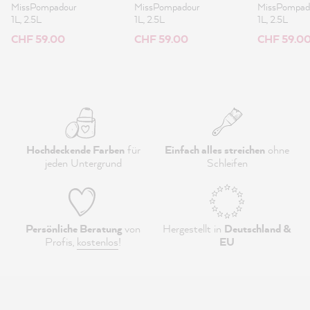
Lack 1L
Lack 1L
MissPompadour
MissPompadour
MissPompad
1L, 2.5L
1L, 2.5L
1L, 2.5L
CHF 59.00
CHF 59.00
CHF 59.0
Hochdeckende Farben
für
Einfach alles streichen
ohne
jeden Untergrund
Schleifen
Persönliche Beratung
von
Hergestellt in
Deutschland &
Profis,
kostenlos
!
EU