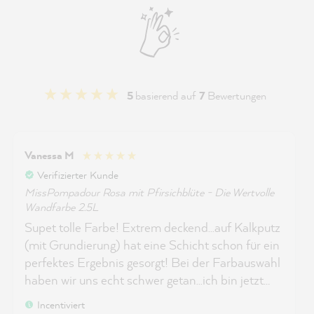
5
basierend auf
7
Bewertungen
Vanessa M
Verifizierter Kunde
MissPompadour Rosa mit Pfirsichblüte - Die Wertvolle
Wandfarbe 2.5L
Supet tolle Farbe! Extrem deckend...auf Kalkputz
(mit Grundierung) hat eine Schicht schon für ein
perfektes Ergebnis gesorgt! Bei der Farbauswahl
haben wir uns echt schwer getan...ich bin jetzt
aber super glücklich über diesen etwas
Incentiviert