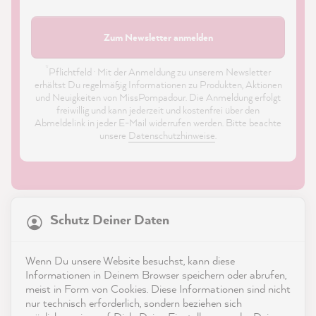
Zum Newsletter anmelden
*
Pflichtfeld · Mit der Anmeldung zu unserem Newsletter
erhältst Du regelmäßig Informationen zu Produkten, Aktionen
und Neuigkeiten von MissPompadour. Die Anmeldung erfolgt
freiwillig und kann jederzeit und kostenfrei über den
Abmeldelink in jeder E-Mail widerrufen werden. Bitte beachte
unsere
Datenschutzhinweise
.
21.874
Bewertungen
Schutz Deiner Daten
4,9
rating
8.985
bewertungen
Shop
Wenn Du unsere Website besuchst, kann diese
reviews-io
Informationen in Deinem Browser speichern oder abrufen,
Service
meist in Form von Cookies. Diese Informationen sind nicht
nur technisch erforderlich, sondern beziehen sich