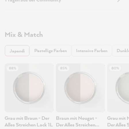
Mix & Match
Pastellige Farben
Intensive Farben
Dunkl
Japandi
88%
85%
80%
Grau mit Braun - Der
Braun mit Nougat -
Grau mit 
Alles Streichen Lack 1L
Der Alles Streichen
Der Alles 