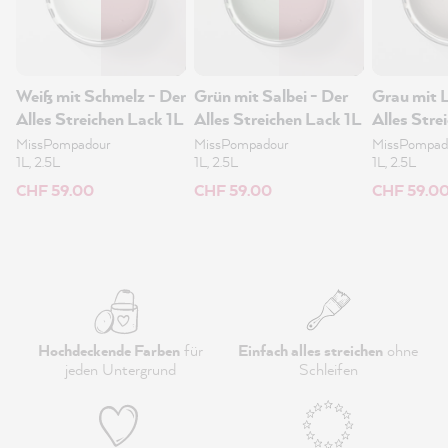
Weiß mit Schmelz - Der
Grün mit Salbei - Der
Grau mit L
Alles Streichen Lack 1L
Alles Streichen Lack 1L
Alles Stre
MissPompadour
MissPompadour
MissPompad
1L, 2.5L
1L, 2.5L
1L, 2.5L
CHF 59.00
CHF 59.00
CHF 59.0
Hochdeckende Farben
für
Einfach alles streichen
ohne
jeden Untergrund
Schleifen