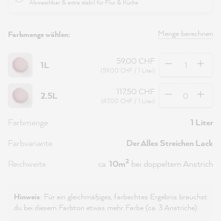
Abwaschbar & extra stabil für Flur & Küche
Menge berechnen
Farbmenge wählen:
Anzahl
59,00 CHF
1L
(59,00 CHF / 1 Liter)
Anzahl
117,50 CHF
2.5L
(47,00 CHF / 1 Liter)
Farbmenge
1 Liter
Farbvariante
Der Alles Streichen Lack
2
Reichweite
ca.
10m
bei doppeltem Anstrich
Hinweis
: Für ein gleichmäßiges, farbechtes Ergebnis brauchst
du bei diesem Farbton etwas mehr Farbe (ca. 3 Anstriche).