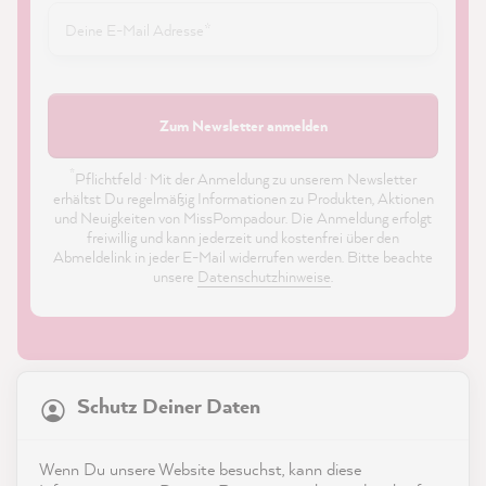
Zum Newsletter anmelden
*
Pflichtfeld · Mit der Anmeldung zu unserem Newsletter
erhältst Du regelmäßig Informationen zu Produkten, Aktionen
und Neuigkeiten von MissPompadour. Die Anmeldung erfolgt
freiwillig und kann jederzeit und kostenfrei über den
Abmeldelink in jeder E-Mail widerrufen werden. Bitte beachte
unsere
Datenschutzhinweise
.
21.849
Bewertungen
Schutz Deiner Daten
4,9
rating
8.976
bewertungen
Shop
Wenn Du unsere Website besuchst, kann diese