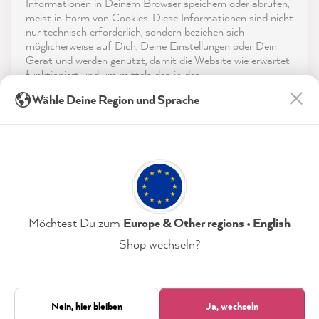
reviews-io
Informationen in Deinem Browser speichern oder abrufen,
Service
meist in Form von Cookies. Diese Informationen sind nicht
nur technisch erforderlich, sondern beziehen sich
möglicherweise auf Dich, Deine Einstellungen oder Dein
Kontakt
Gerät und werden genutzt, damit die Website wie erwartet
funktioniert und um mittels den in der
App herunterladen
Datenschutzerklärung genannten Dienste Deine Nutzung
Anonym
Wähle Deine Region und Sprache
der Webseite für deren Optimierung zu analysieren sowie
Verifizierter Kunde
Werbung zu betreiben und zu personalisieren.
Auszeichnungen
MissPompadour Farbkarten-Set "Einfach
streichen Kollektion" - Farbkarten-Set
Indem Du "Akzeptieren & Schließen" klickst, stimmst Du
Social Media
Sehr schönes Farbkartenset. Durch die
(jederzeit widerruflich) diesen Datenverarbeitungen
Größe der einzelnen Karten kann man sich
freiwillig zu.
Twitter
leichter entscheiden.
Facebook
Hilfreich
?
Ja
Teilen
Gütersloh, DE,
7.8.2026
Datenschutzerklärung
Impressum
Einstellungen
Möchtest Du zum
Europe & Other regions • English
Shop wechseln?
Akzeptieren & Schließen
Anonym
Verifizierter Kunde
Nur technisch Erforderliche
Nein, hier bleiben
Ja, wechseln
21.849
Zum Halten & Blocken - MissPompadour Haft-