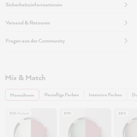
Sicherheitsinformationen
Versand & Retouren
Fragen aus der Community
Mix & Match
Pastellige Farben
Intensive Farben
Du
Monochrom
93%
Perfekt!
89%
88%