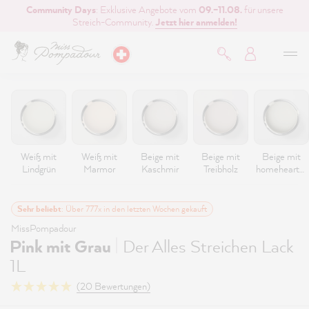
Community Days
: Exklusive Angebote vom
09.–11.08.
für unsere
inhalt springen
Streich-Community.
Jetzt hier anmelden!
Weiß mit
Weiß mit
Beige mit
Beige mit
Beige mit
Lindgrün
Marmor
Kaschmir
Treibholz
homeheartm
ade
Sehr beliebt
: Über 777x in den letzten Wochen gekauft
MissPompadour
|
Pink mit Grau
Der Alles Streichen Lack
1L
(20 Bewertungen)